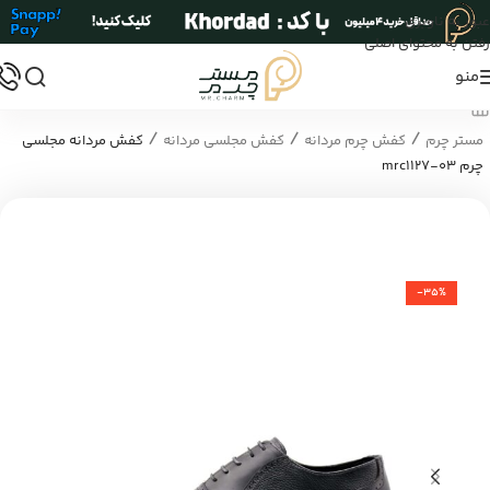
عبور به ناوبری
رفتن به محتوای اصلی
منو
/
/
/
مستر چرم
کفش چرم مردانه
کفش مجلسی مردانه
کفش مردانه مجلسی
چرم mrc1127-03
-35%