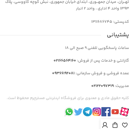
تهـــران، میدان جمهـــوری، ابتدای خیابان جمهوری، نبش کوچه کاووسی، پلاک
1393 واحد 4 اداری ، واحد 2 انبار
کدپستی: 1311686745
پشتیبانی
ساعات پاسخگویی تلفنی 9 صبح الی 18
گارانتی و خدمات پس از فروش:
02166564160
عمده فروشی و فروش سازمانی:
09366192081
مدیریت:
02122097319
کلیه حقوق مادی و معنوی برای فروشگاه اینترنتی مسترچرم محفوظ است.