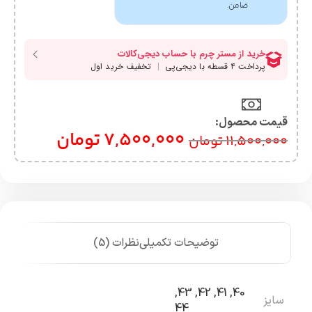
ضامن.
قیمت محصول:​
7,500,000
تومان
11,500,000
تومان
توضیحات تکمیلی
نظرات (5)
,
43
,
42
,
41
,
40
سایز
44