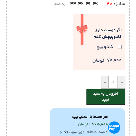
44
42
41
40
سایز
40
صاف
اگر دوست داری
کادوپیچش کنم
کادوپیچ
170,000 تومان
+
-
افزودن به سبد
خرید
هر قسط با اسنپ‌پی:
1,875,000
تومان
۴ قسط ماهانه. بدون سود، چک و