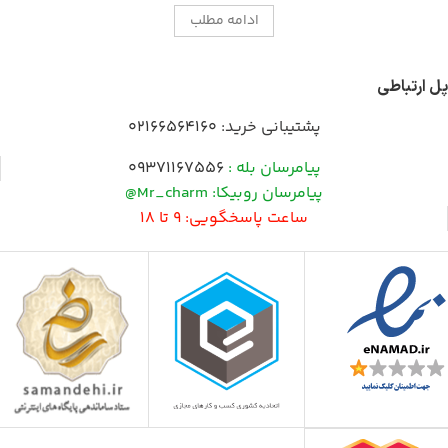
ادامه مطلب
پل ارتباطی
پشتیبانی خرید:
02166564160
پیامرسان بله :
09371167556
پیامرسان روبیکا: Mr_charm@
ساعت پاسخگویی: 9 تا 18