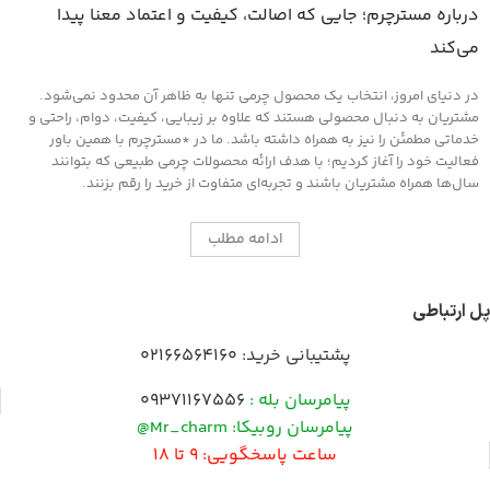
درباره مسترچرم؛ جایی که اصالت، کیفیت و اعتماد معنا پیدا
می‌کند
در دنیای امروز، انتخاب یک محصول چرمی تنها به ظاهر آن محدود نمی‌شود.
مشتریان به دنبال محصولی هستند که علاوه بر زیبایی، کیفیت، دوام، راحتی و
خدماتی مطمئن را نیز به همراه داشته باشد. ما در *مسترچرم با همین باور
فعالیت خود را آغاز کردیم؛ با هدف ارائه محصولات چرمی طبیعی که بتوانند
سال‌ها همراه مشتریان باشند و تجربه‌ای متفاوت از خرید را رقم بزنند.
ادامه مطلب
پل ارتباطی
پشتیبانی خرید:
02166564160
پیامرسان بله :
09371167556
پیامرسان روبیکا: Mr_charm@
ساعت پاسخگویی: 9 تا 18