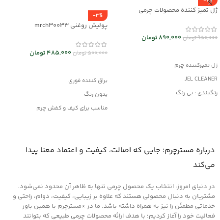
-6%
ژل تمیز کننده محصولات چرمی
-3%
mrc30044
پولیش روغنی mrch30033
890,000
تومان
950,000
تومان
افزودن به سبد خرید
485,000
تومان
500,000
تومان
ژل تمیزکننده چرم
افزودن به سبد خرید
JEL CLEANER
براق کننده فوری
رنگبندی : بی رنگ
بدون رنگ
کاربرد : تمیزکننده
مناسب برای کیف و کفش چرم
مناسب کلیه محصولات چرمی
وانواع محصولات چرم مصنوعی
درباره مسترچرم؛ جایی که اصالت، کیفیت و اعتماد معنا پیدا
می‌کند
در دنیای امروز، انتخاب یک محصول چرمی تنها به ظاهر آن محدود نمی‌شود.
مشتریان به دنبال محصولی هستند که علاوه بر زیبایی، کیفیت، دوام، راحتی و
خدماتی مطمئن را نیز به همراه داشته باشد. ما در *مسترچرم با همین باور
فعالیت خود را آغاز کردیم؛ با هدف ارائه محصولات چرمی طبیعی که بتوانند