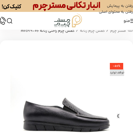
رفتن به پیمایش
رفتن به محتوای اصلی
منو
/
/
مستر چرم
کفش چرم زنانه
کفش چرم راحتی زنانه mrc219-06
-56%
توقف تولید