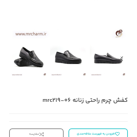
کفش چرم راحتی زنانه mrc219-06
افزودن به فهرست علاقه‌مندی
مقایسه