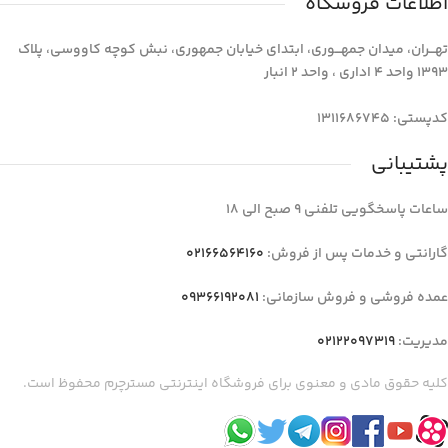
اطلاعات فروشگاه
تهـــران، میدان جمهـــوری، ابتدای خیابان جمهوری، نبش کوچه کاووسی، پلاک
1393 واحد 4 اداری ، واحد 2 انبار
کدپستی: 1311686745
پشتیبانی
ساعات پاسخگویی تلفنی 9 صبح الی 18
گارانتی و خدمات پس از فروش:
02166564160
عمده فروشی و فروش سازمانی:
09366192081
مدیریت:
02122097319
کلیه حقوق مادی و معنوی برای فروشگاه اینترنتی مسترچرم محفوظ است.