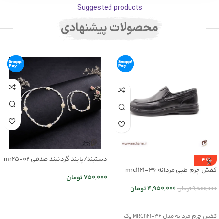
Suggested products
محصولات پیشنهادی
دستبند/پابند گردنبند صدفی mr25-02
-48%
کفش چرم طبی مردانه mrc1121-36
750,000
تومان
4,950,000
تومان
9,500,000
تومان
اطلاعات بیشتر
انتخاب گزینه ها
کفش چرم مردانه مدل MRC1121-36 یک