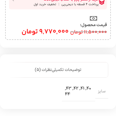
قیمت محصول:​
9,770,000
تومان
11,500,000
تومان
توضیحات تکمیلی
نظرات (5)
,
43
,
42
,
41
,
40
سایز
44