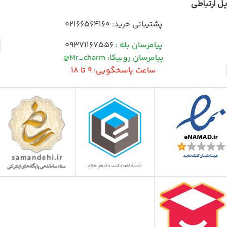
پل ارتباطی
پشتیبانی خرید:
02166564160
پیامرسان بله :
09371167556
پیامرسان روبیکا: Mr_charm@
ساعت پاسخگویی: 9 تا 18