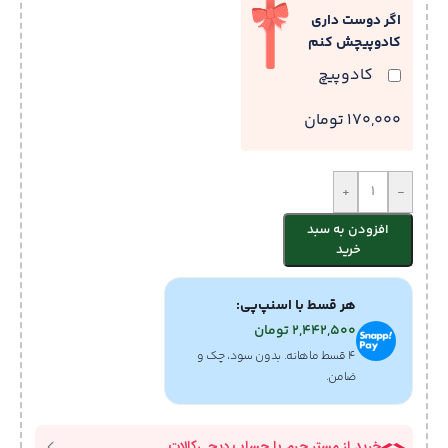
اگر دوست داری
کادوپیچش کنم
کادوپیچ
170,000 تومان
+
-
افزودن به سبد
خرید
هر قسط با اسنپ‌پی:
2,442,500
تومان
۴ قسط ماهانه. بدون سود، چک و
ضامن.