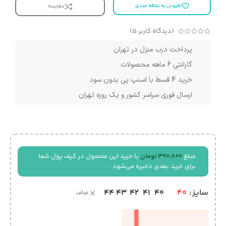
افزودن به علاقه مندی
مقایسه
(دیدگاه کاربر
5
)
پرداخت درب منزل در تهران
گارانتی 6 ماهه محصولات
خرید 4 قسط با اسنپ پی بدون سود
ارسال فوری سراسر کشور و یک روزه تهران
مبلغ
390,800
تومان
با خرید این محصول در کیف پول شما
برای خرید بعدی ذخیره می‌شود.
44
43
42
41
40
سایز
40
صاف