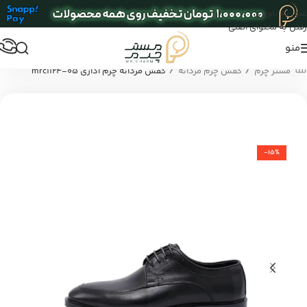
عبور به ناوبری
رفتن به محتوای اصلی
منو
/
/
مستر چرم
کفش چرم مردانه
کفش مردانه چرم اداری mrc1124-05
-15%