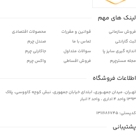
لینک های مهم
فروش سازمانی
قوانین و مقررات
محصولات اقتصادی
ثبت گارانتی
تماس با ما
صندل چرم
اندازه گیری سایز پا
سوالات متداول
جاکارتی چرم
مجله مسترچرم
فروش اقساطی
واکس چرم
اطلاعات فروشگاه
تهـــران، میدان جمهـــوری، ابتدای خیابان جمهوری، نبش کوچه کاووسی، پلاک
1393 واحد 4 اداری ، واحد 2 انبار
کدپستی: 1311686745
پشتیبانی