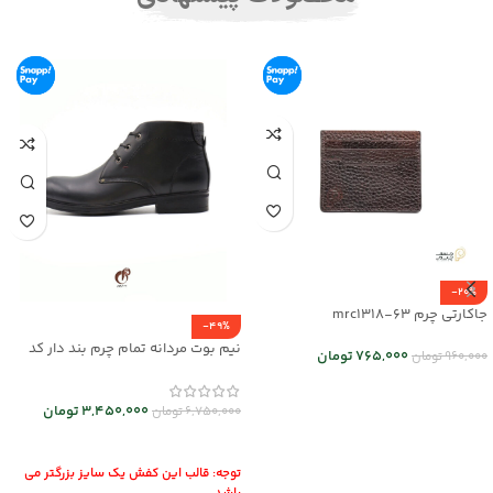
-20%
جاکارتی چرم mrc1318-63
-49%
نیم بوت مردانه تمام چرم بند دار کد
765,000
تومان
960,000
تومان
mrch30026
انتخاب گزینه ها
3,450,000
تومان
6,750,000
تومان
انتخاب گزینه ها
توجه: قالب این کفش یک سایز بزرگتر می
باشد.