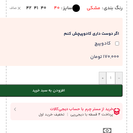
42
41
40
رنگ بندی
مشکی
سایز
40
صاف
اگر دوست داری کادوپیچش کنم
کادوپیچ
170,000 تومان
+
-
افزودن به سبد خرید