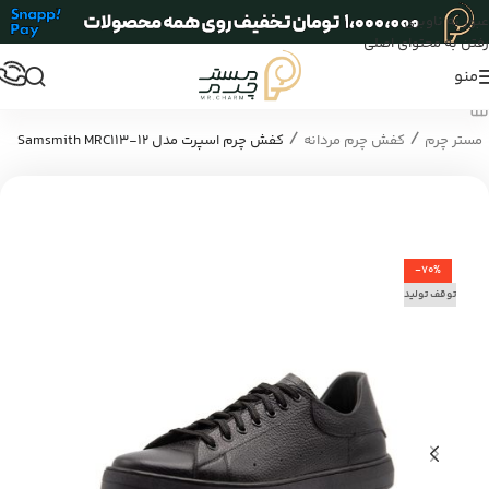
عبور به ناوبری
رفتن به محتوای اصلی
منو
/
/
مستر چرم
کفش چرم مردانه
کفش چرم اسپرت مدل Samsmith MRC113-12
-70%
توقف تولید