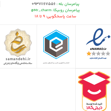
پیامرسان بله :
09371167556
پیامرسان روبیکا: Mr_charm@
ساعت پاسخگویی: 9 تا 18