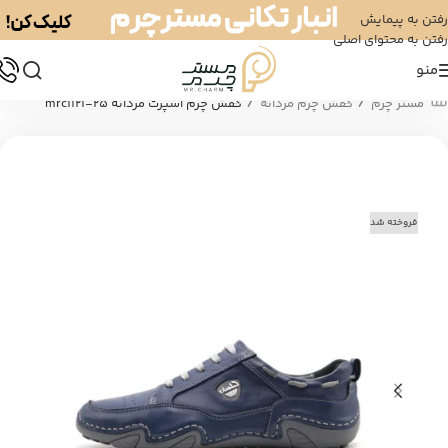
رفتن به پیمایش
رفتن به محتوای اصلی
منو
/
/
مستر چرم
کفش چرم مردانه
کفش چرم اسپرت مردانه mrc1121-25
فروخته شد