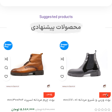
Suggested products
محصولات پیشنهادی
-49%
-37%
بوت ورنی و شبرو مردانه mrc117-01
بوت چرم مردانه اسپرت mrc300202
5,680,000
تومان
11,200,000
تومان