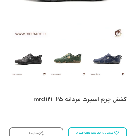
کفش چرم اسپرت مردانه mrc1121-25
افزودن به فهرست علاقه‌مندی
مقایسه