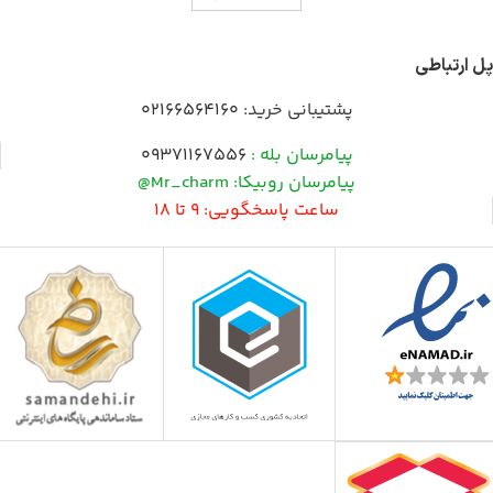
پل ارتباطی
پشتیبانی خرید:
02166564160
پیامرسان بله :
09371167556
پیامرسان روبیکا: Mr_charm@
ساعت پاسخگویی: 9 تا 18