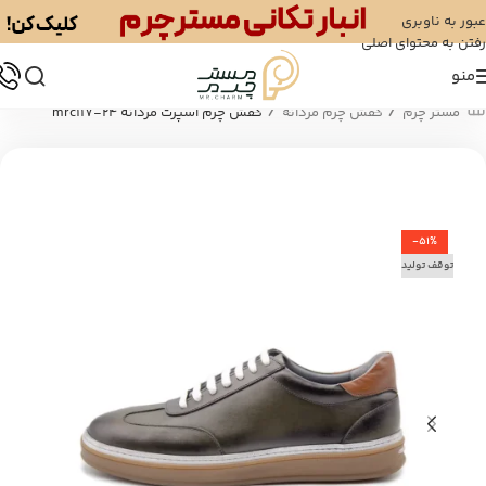
عبور به ناوبری
رفتن به محتوای اصلی
منو
/
/
مستر چرم
کفش چرم مردانه
کفش چرم اسپرت مردانه mrc117-24
-51%
توقف تولید