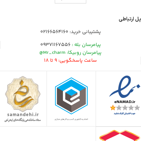
پل ارتباطی
پشتیبانی خرید:
02166564160
پیامرسان بله :
09371167556
پیامرسان روبیکا: Mr_charm@
ساعت پاسخگویی: 9 تا 18