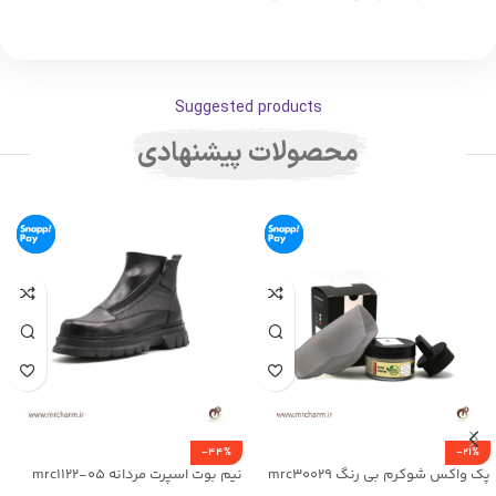
Suggested products
محصولات پیشنهادی
-44%
-21%
پک واکس شوکرم بی رنگ mrc30029
نیم بوت اسپرت مردانه mrc1122-05