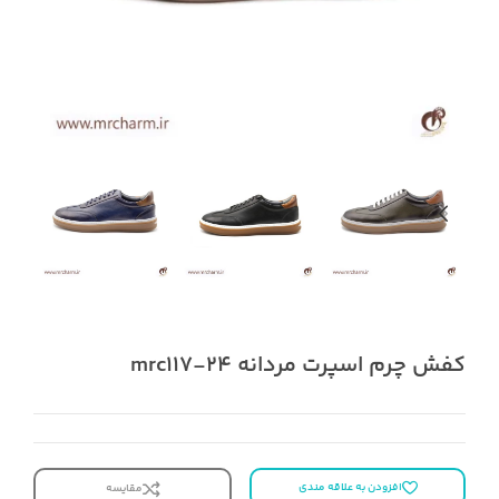
کفش چرم اسپرت مردانه mrc117-24
افزودن به علاقه مندی
مقایسه