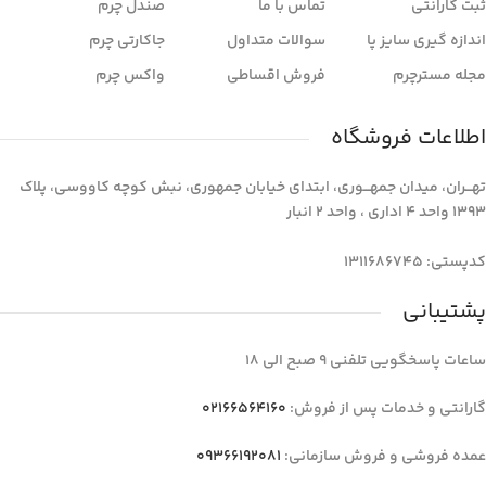
ثبت گارانتی
تماس با ما
صندل چرم
اندازه گیری سایز پا
سوالات متداول
جاکارتی چرم
مجله مسترچرم
فروش اقساطی
واکس چرم
اطلاعات فروشگاه
تهـــران، میدان جمهـــوری، ابتدای خیابان جمهوری، نبش کوچه کاووسی، پلاک
1393 واحد 4 اداری ، واحد 2 انبار
کدپستی: 1311686745
پشتیبانی
ساعات پاسخگویی تلفنی 9 صبح الی 18
گارانتی و خدمات پس از فروش:
02166564160
عمده فروشی و فروش سازمانی:
09366192081