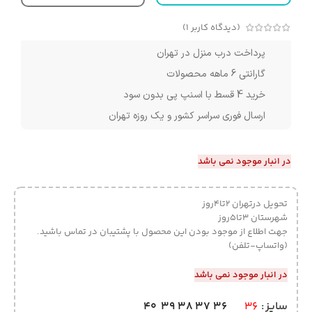
(دیدگاه کاربر
1
)
پرداخت درب منزل در تهران
گارانتی 6 ماهه محصولات
خرید 4 قسط با اسنپ پی بدون سود
ارسال فوری سراسر کشور و یک روزه تهران
در انبار موجود نمی باشد
تحویل درتهران 2تا4روز
شهرستان 3تا5روز
جهت اطلاع از موجود بودن این محصول با پشتیبان در تماس باشید.
(واتساپ-تلفن)
در انبار موجود نمی باشد
40
39
38
37
36
سایز
36