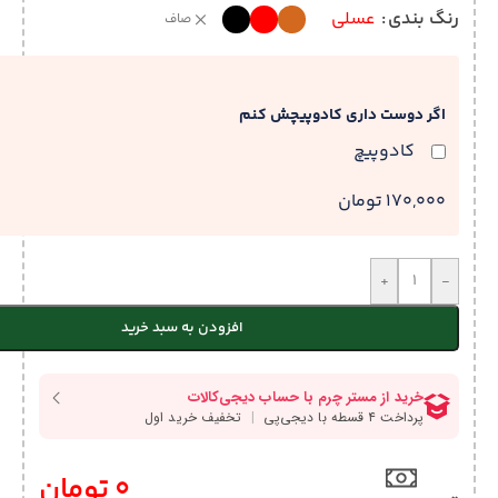
رنگ بندی
عسلی
صاف
اگر دوست داری کادوپیچش کنم
کادوپیچ
170,000 تومان
+
-
افزودن به سبد خرید
0
تومان