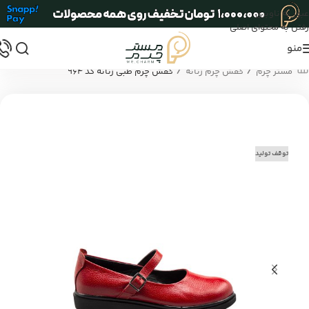
عبور به ناوبری
رفتن به محتوای اصلی
منو
/
/
مستر چرم
کفش چرم زنانه
کفش چرم طبی زنانه کد 964
توقف تولید