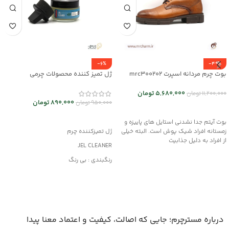
-6%
-49%
بوت چرم مردانه اسپرت mrc300202
ژل تمیز کننده محصولات چرمی
mrc30044
5,680,000
تومان
11,200,000
تومان
890,000
تومان
950,000
تومان
انتخاب گزینه ها
افزودن به سبد خرید
بوت آیتم جدا نشدنی استایل های پاییزه و
زمستانه افراد شیک پوش است. البته خیلی
ژل تمیزکننده چرم
از افراد به دلیل جذابیت
JEL CLEANER
رنگبندی : بی رنگ
کاربرد : تمیزکننده
مناسب کلیه محصولات چرمی
درباره مسترچرم؛ جایی که اصالت، کیفیت و اعتماد معنا پیدا