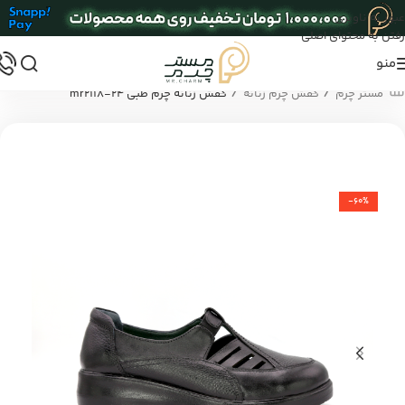
عبور به ناوبری
رفتن به محتوای اصلی
منو
/
/
مستر چرم
کفش چرم زنانه
کفش زنانه چرم طبی mr2118-24
-60%