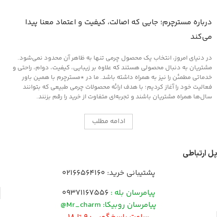
جلوگیری از پوسیدگی چرم
مناسب کلیه محصولات چرمی
درباره مسترچرم؛ جایی که اصالت، کیفیت و اعتماد معنا پیدا
می‌کند
در دنیای امروز، انتخاب یک محصول چرمی تنها به ظاهر آن محدود نمی‌شود.
مشتریان به دنبال محصولی هستند که علاوه بر زیبایی، کیفیت، دوام، راحتی و
خدماتی مطمئن را نیز به همراه داشته باشد. ما در *مسترچرم با همین باور
فعالیت خود را آغاز کردیم؛ با هدف ارائه محصولات چرمی طبیعی که بتوانند
سال‌ها همراه مشتریان باشند و تجربه‌ای متفاوت از خرید را رقم بزنند.
ادامه مطلب
پل ارتباطی
پشتیبانی خرید:
02166564160
پیامرسان بله :
09371167556
پیامرسان روبیکا: Mr_charm@