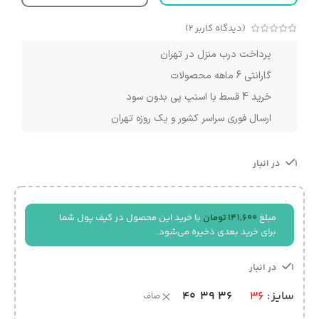
(دیدگاه کاربر
2
)
پرداخت درب منزل در تهران
گارانتی 6 ماهه محصولات
خرید 4 قسط با اسنپ پی بدون سود
ارسال فوری سراسر کشور و یک روزه تهران
1 در انبار
مبلغ
141,600
تومان
با خرید این محصول در کیف پول شما
برای خرید بعدی ذخیره می‌شود.
1 در انبار
40
39
36
سایز
36
صاف