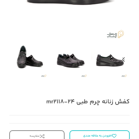
کفش زنانه چرم طبی mr2118-24
افزودن به علاقه مندی
مقایسه