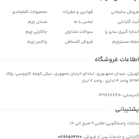
فروش سازمانی
قوانین و مقررات
محصولات اقتصادی
ثبت گارانتی
تماس با ما
صندل چرم
اندازه گیری سایز پا
سوالات متداول
جاکارتی چرم
مجله مسترچرم
فروش اقساطی
واکس چرم
اطلاعات فروشگاه
تهـــران، میدان جمهـــوری، ابتدای خیابان جمهوری، نبش کوچه کاووسی، پلاک
1393 واحد 4 اداری ، واحد 2 انبار
کدپستی: 1311686745
پشتیبانی
ساعات پاسخگویی تلفنی 9 صبح الی 18
گارانتی و خدمات پس از فروش:
02166564160