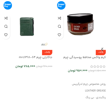
-20%
-17%
کرم واکس محافظ پوسیدگی چرم
جاکارتی چرم mrc1318-64
Leather Grease کد mrc30043
765,000
تومان
960,000
تومان
950,000
تومان
1,150,000
تومان
انتخاب گزینه ها
افزودن به سبد خرید
روغن مخصوص چرم لدرگریس
LEATHER GREASE
رنگبندی : بی رنگ
کاربرد: جلا دهنده و براق کننده قوی