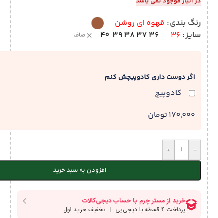
در انبار موجود نمی باشد
رنگ بندی
قهوه ای روشن
40
39
38
37
36
سایز
36
صاف
اگر دوست داری کادوپیچش کنم
کادوپیچ
170,000 تومان
+
-
افزودن به سبد خرید