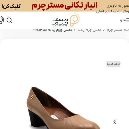
عبور به ناوبری
رفتن به محتوای اصلی
منو
/
/
مستر چرم
کفش چرم زنانه
کفش چرم زنانه mrc1458
توقف تولید