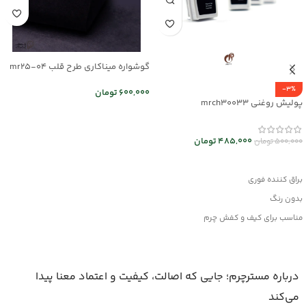
گوشواره میناکاری طرح قلب mr25-04
-3%
600,000
تومان
پولیش روغنی mrch30033
اطلاعات بیشتر
485,000
تومان
500,000
تومان
افزودن به سبد خرید
براق کننده فوری
بدون رنگ
مناسب برای کیف و کفش چرم
وانواع محصولات چرم مصنوعی
درباره مسترچرم؛ جایی که اصالت، کیفیت و اعتماد معنا پیدا
می‌کند