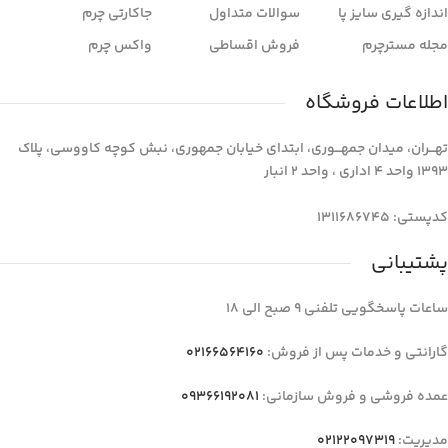
اندازه گیری سایز پا
سوالات متداول
جاکارتی چرم
مجله مسترچرم
فروش اقساطی
واکس چرم
اطلاعات فروشگاه
تهـــران، میدان جمهـــوری، ابتدای خیابان جمهوری، نبش کوچه کاووسی، پلاک
1393 واحد 4 اداری ، واحد 2 انبار
کدپستی: 1311686745
پشتیبانی
ساعات پاسخگویی تلفنی 9 صبح الی 18
گارانتی و خدمات پس از فروش:
02166564160
عمده فروشی و فروش سازمانی:
09366192081
مدیریت:
02122097319