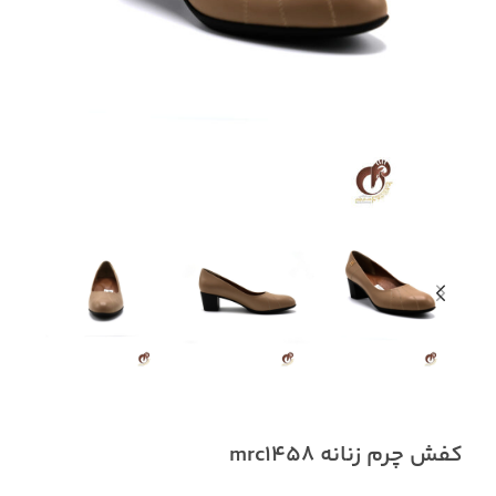
کفش چرم زنانه mrc1458