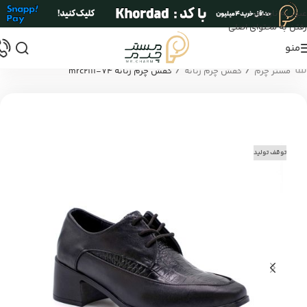
عبور به ناوبری
رفتن به محتوای اصلی
منو
/
/
مستر چرم
کفش چرم زنانه
کفش چرم زنانه mrc2111-74
توقف تولید