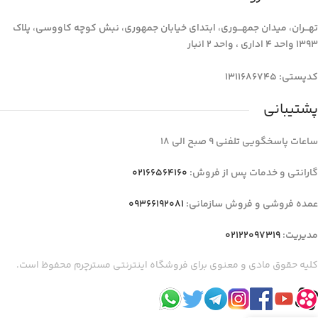
تهـــران، میدان جمهـــوری، ابتدای خیابان جمهوری، نبش کوچه کاووسی، پلاک
1393 واحد 4 اداری ، واحد 2 انبار
کدپستی: 1311686745
پشتیبانی
ساعات پاسخگویی تلفنی 9 صبح الی 18
گارانتی و خدمات پس از فروش:
02166564160
عمده فروشی و فروش سازمانی:
09366192081
مدیریت:
02122097319
کلیه حقوق مادی و معنوی برای فروشگاه اینترنتی مسترچرم محفوظ است.