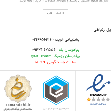
سال‌ها همراه مشتریان باشند و تجربه‌ای متفاوت از خرید را رقم بزنند.
ادامه مطلب
پل ارتباطی
پشتیبانی خرید:
02166564160
پیامرسان بله :
09371167556
پیامرسان روبیکا: Mr_charm@
ساعت پاسخگویی: 9 تا 18