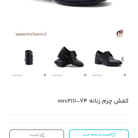
کفش چرم زنانه mrc2111-74
افزودن به علاقه مندی
مقایسه