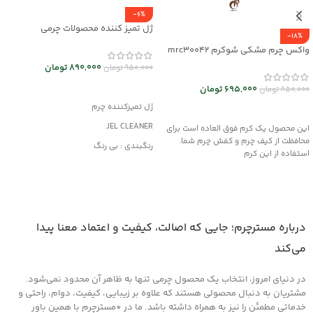
-6%
ژل تمیز کننده محصولات چرمی
-18%
mrc30044
واکس چرم مشکی شوکرم mrc30042
890,000
تومان
950,000
تومان
افزودن به سبد خرید
695,000
تومان
850,000
تومان
ژل تمیزکننده چرم
افزودن به سبد خرید
JEL CLEANER
این محصول یک کرم فوق العاده است برای
محافظت از کیف چرم و کفش چرم شما.
رنگبندی : بی رنگ
استفاده از این کرم
کاربرد : تمیزکننده
مناسب کلیه محصولات چرمی
درباره مسترچرم؛ جایی که اصالت، کیفیت و اعتماد معنا پیدا
می‌کند
در دنیای امروز، انتخاب یک محصول چرمی تنها به ظاهر آن محدود نمی‌شود.
مشتریان به دنبال محصولی هستند که علاوه بر زیبایی، کیفیت، دوام، راحتی و
خدماتی مطمئن را نیز به همراه داشته باشد. ما در *مسترچرم با همین باور