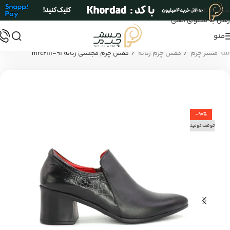
عبور به ناوبری
رفتن به محتوای اصلی
منو
/
/
مستر چرم
کفش چرم زنانه
کفش چرم مجلسی زنانه mrc2111-91
-90%
توقف تولید