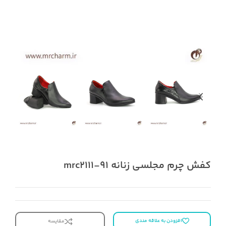
کفش چرم مجلسی زنانه mrc2111-91
افزودن به علاقه مندی
مقایسه