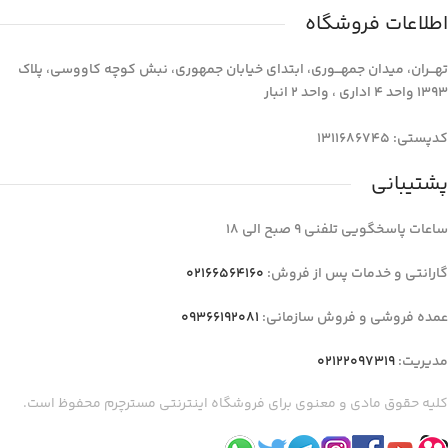
اطلاعات فروشگاه
تهـــران، میدان جمهـــوری، ابتدای خیابان جمهوری، نبش کوچه کاووسی، پلاک
1393 واحد 4 اداری ، واحد 2 انبار
کدپستی: 1311686745
پشتیبانی
ساعات پاسخگویی تلفنی 9 صبح الی 18
گارانتی و خدمات پس از فروش:
02166564160
عمده فروشی و فروش سازمانی:
09366192081
مدیریت:
02122097319
کلیه حقوق مادی و معنوی برای فروشگاه اینترنتی مسترچرم محفوظ است.