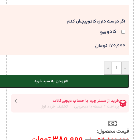
اگر دوست داری کادوپیچش کنم
کادوپیچ
170,000 تومان
+
-
افزودن به سبد خرید
قیمت محصول:​
380,000
تومان