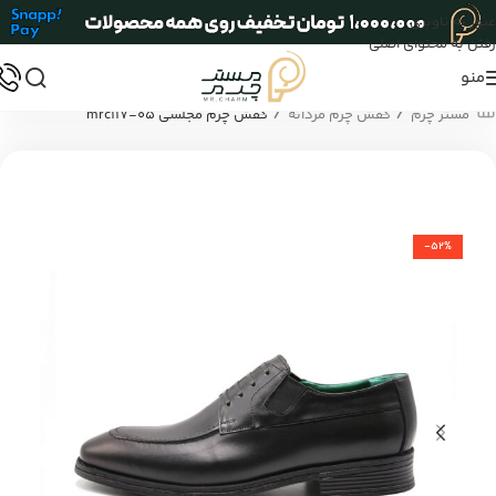
عبور به ناوبری
رفتن به محتوای اصلی
منو
/
/
مستر چرم
کفش چرم مردانه
کفش چرم مجلسی mrc117-05
-52%