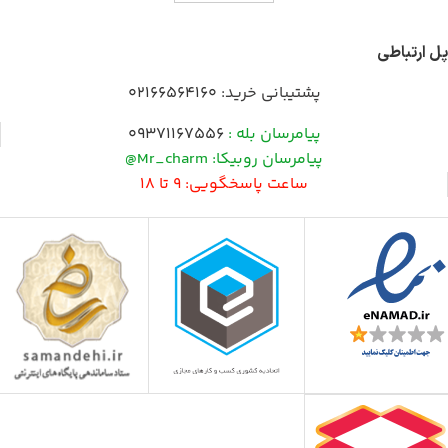
پل ارتباطی
پشتیبانی خرید:
02166564160
پیامرسان بله :
09371167556
پیامرسان روبیکا: Mr_charm@
ساعت پاسخگویی: 9 تا 18