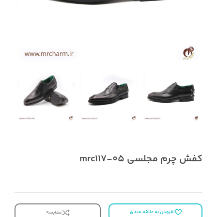
کفش چرم مجلسی mrc117-05
افزودن به علاقه مندی
مقایسه