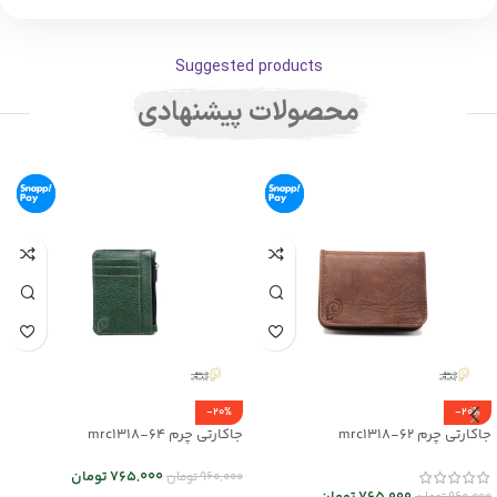
Suggested products
محصولات پیشنهادی
-20%
-20%
جاکارتی چرم mrc1318-62
جاکارتی چرم mrc1318-64
765,000
تومان
960,000
تومان