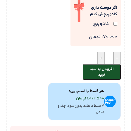
اگر دوست داری
کادوپیچش کنم
کادوپیچ
170,000 تومان
+
-
افزودن به سبد
خرید
هر قسط با اسنپ‌پی:
1,062,500
تومان
۴ قسط ماهانه. بدون سود، چک و
ضامن.