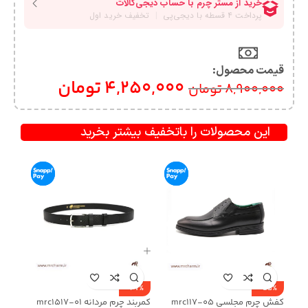
قیمت محصول:​
4,250,000
تومان
8,900,000
تومان
این محصولات را باتخفیف بیشتر بخرید
-47%
-55%
کفش چرم مجلسی mrc117-05
کمربند چرم مردانه mrc1517-01