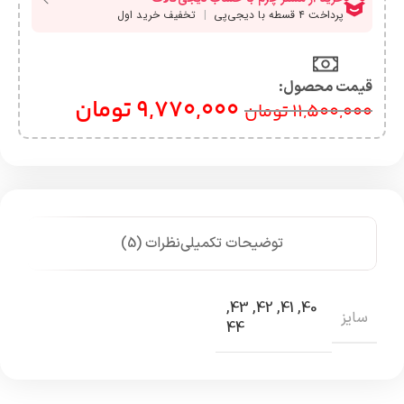
قیمت محصول:​
9,770,000
تومان
11,500,000
تومان
توضیحات تکمیلی
نظرات (5)
,
43
,
42
,
41
,
40
سایز
44