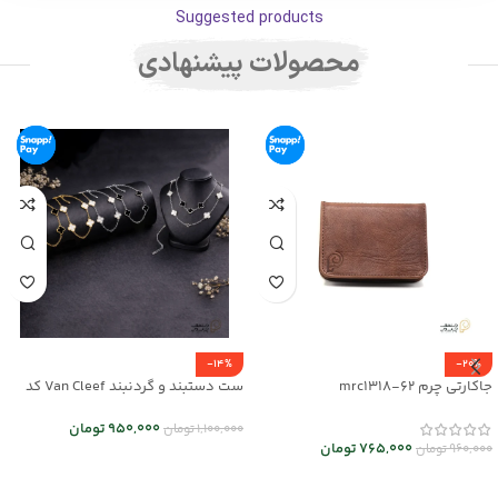
Suggested products
محصولات پیشنهادی
-14%
-20%
جاکارتی چرم mrc1318-62
ست دستبند و گردنبند Van Cleef کد
mr25-01
950,000
تومان
1,100,000
تومان
765,000
تومان
960,000
تومان
انتخاب گزینه ها
انتخاب گزینه ها