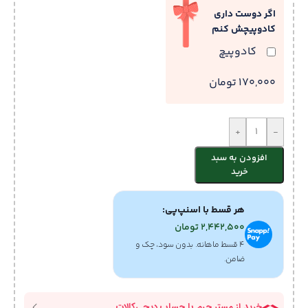
اگر دوست داری
کادوپیچش کنم
کادوپیچ
170,000 تومان
+
-
افزودن به سبد
خرید
هر قسط با اسنپ‌پی:
2,442,500
تومان
۴ قسط ماهانه. بدون سود، چک و
ضامن.