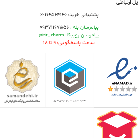
پل ارتباطی
پشتیبانی خرید:
02166564160
پیامرسان بله :
09371167556
پیامرسان روبیکا: Mr_charm@
ساعت پاسخگویی: 9 تا 18