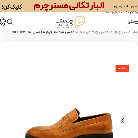
عبور به ناوبری
رفتن به محتوای اصلی
منو
/
/
مستر چرم
کفش چرم مردانه
کفش مردانه چرم مجلسی mrc1124-15
-15%