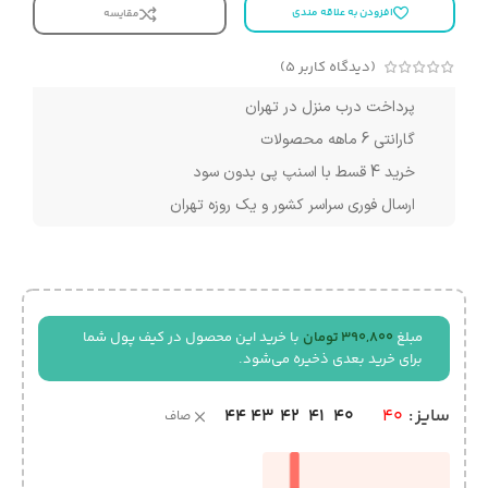
افزودن به علاقه مندی
مقایسه
(دیدگاه کاربر
5
)
پرداخت درب منزل در تهران
گارانتی 6 ماهه محصولات
خرید 4 قسط با اسنپ پی بدون سود
ارسال فوری سراسر کشور و یک روزه تهران
مبلغ
390,800
تومان
با خرید این محصول در کیف پول شما
برای خرید بعدی ذخیره می‌شود.
44
43
42
41
40
سایز
40
صاف