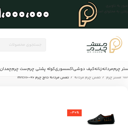
عبور به ناوبری
رفتن به محتوای اصلی
تر چرم
مردانه
زنانه
کیف دوشی
اکسسوری
کوله پشتی چرم
ست چرم
چمدان 
/
/
مستر چرم
کفش چرم مردانه
کفش مردانه کالج چرم mrc116-06
-30%