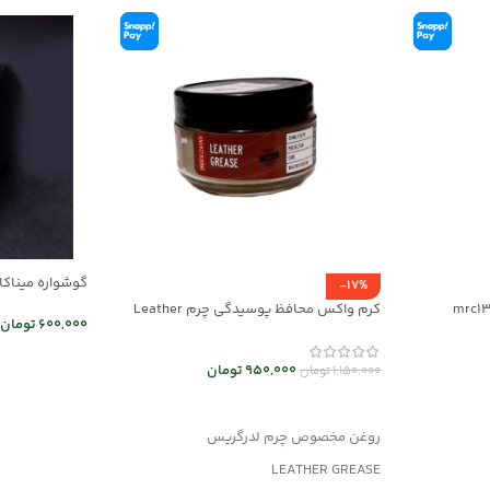
گوشواره میناکاری 
-17%
کرم واکس محافظ پوسیدگی چرم Leather
600,000
تومان
Grease کد mrc30043
اطلاعات بیشت
950,000
تومان
1,150,000
تومان
افزودن به سبد خرید
روغن مخصوص چرم لدرگریس
LEATHER GREASE