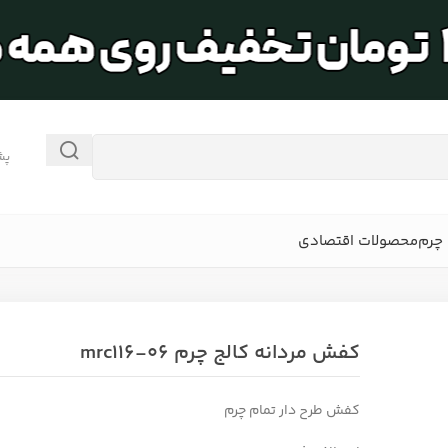
پش
چرم
محصولات اقتصادی
کفش مردانه کالج چرم mrc116-06
کفش طرح دار تمام چرم