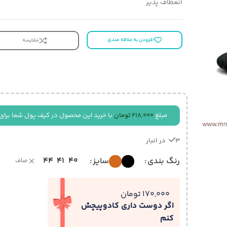
انعطاف پذیر
افزودن به علاقه مندی
مقایسه
مبلغ
218,000
تومان
با خرید این محصول در کیف پول شما برای
3 در انبار
44
41
40
رنگ بندی
سایز
صاف
170,000 تومان
اگر دوست داری کادوپیچش
کنم