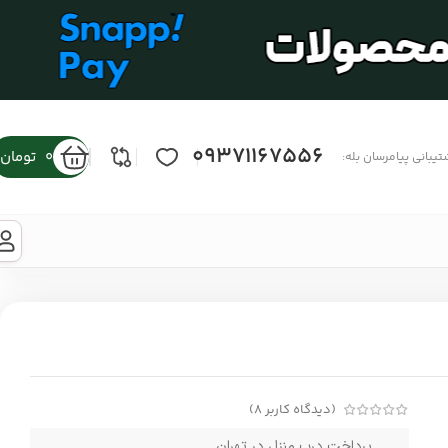
09371167556
0
تومان
تیبانی پیامرسان بله:
(دیدگاه کاربر
8
)
پرداخت درب منزل در تهران