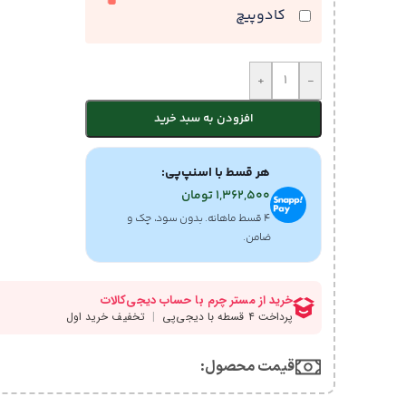
کادوپیچ
+
-
افزودن به سبد خرید
هر قسط با اسنپ‌پی:
1,362,500
تومان
۴ قسط ماهانه. بدون سود، چک و
ضامن.
قیمت محصول:​