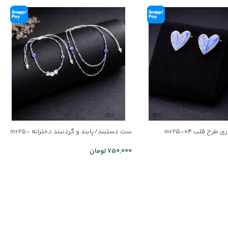
طرح قلب mr25-04
ست دستبند/پابند و گردنبند دخترانه mr25-
03
750,000
تومان
ر
اطلاعات بیشتر