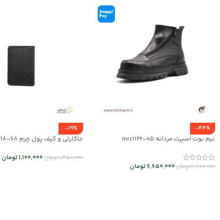
-19%
-44%
نیم بوت اسپرت مردانه mrc1122-05
جاکارتی و کیف پول چرم mrc1318-68
1,100,000
تومان
1,350,000
تومان
6,650,000
تومان
11,800,000
تومان
انتخاب گزینه ها
انتخاب گزینه ها