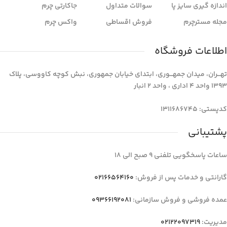
اندازه گیری سایز پا
سوالات متداول
جاکارتی چرم
مجله مسترچرم
فروش اقساطی
واکس چرم
اطلاعات فروشگاه
تهـــران، میدان جمهـــوری، ابتدای خیابان جمهوری، نبش کوچه کاووسی، پلاک
1393 واحد 4 اداری ، واحد 2 انبار
کدپستی: 1311686745
پشتیبانی
ساعات پاسخگویی تلفنی 9 صبح الی 18
گارانتی و خدمات پس از فروش:
02166564160
عمده فروشی و فروش سازمانی:
09366192081
مدیریت:
02122097319