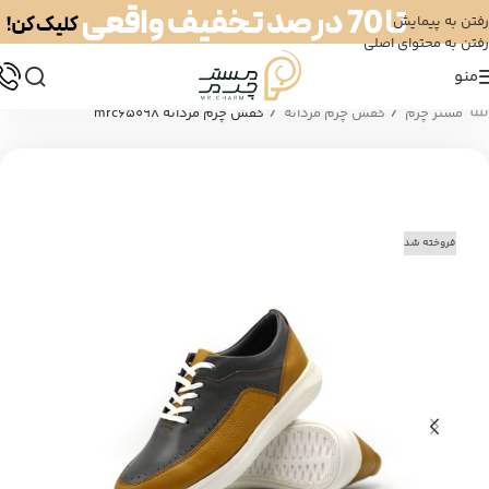
رفتن به پیمایش
رفتن به محتوای اصلی
منو
/
/
مستر چرم
کفش چرم مردانه
کفش چرم مردانه mrc65098
فروخته شد