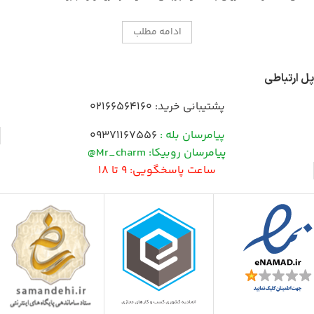
ادامه مطلب
پل ارتباطی
پشتیبانی خرید:
02166564160
پیامرسان بله :
09371167556
پیامرسان روبیکا: Mr_charm@
ساعت پاسخگویی: 9 تا 18