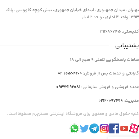
تهـــران، میدان جمهـــوری، ابتدای خیابان جمهوری، نبش کوچه کاووسی، پلاک
1393 واحد 4 اداری ، واحد 2 انبار
کدپستی: 1311686745
پشتیبانی
ساعات پاسخگویی تلفنی 9 صبح الی 18
گارانتی و خدمات پس از فروش:
02166564160
عمده فروشی و فروش سازمانی:
09366192081
مدیریت:
02122097319
کلیه حقوق مادی و معنوی برای فروشگاه اینترنتی مسترچرم محفوظ است.