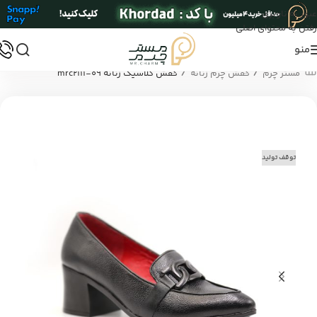
عبور به ناوبری
رفتن به محتوای اصلی
منو
/
/
مستر چرم
کفش چرم زنانه
کفش کلاسیک زنانه mrc2111-09
توقف تولید