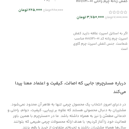
کفش زنانه چرم راحتی mrc1121-01
225,000
تومان
280,000
تومان
3,750,000
تومان
7,000,000
تومان
انتخاب گزینه ها
انتخاب گزینه ها
اگر به استایل اسپرت علاقه دارید کفش
اسپرت چرم زنانه کد mrc1121-01 مناسب
شماست. جنس کفش اسپرت چرم گاوی
است
درباره مسترچرم؛ جایی که اصالت، کیفیت و اعتماد معنا پیدا
می‌کند
در دنیای امروز، انتخاب یک محصول چرمی تنها به ظاهر آن محدود نمی‌شود.
مشتریان به دنبال محصولی هستند که علاوه بر زیبایی، کیفیت، دوام، راحتی و
خدماتی مطمئن را نیز به همراه داشته باشد. ما در *مسترچرم با همین باور
فعالیت خود را آغاز کردیم؛ با هدف ارائه محصولات چرمی طبیعی که بتوانند
سال‌ها همراه مشتریان باشند و تجربه‌ای متفاوت از خرید را رقم بزنند.