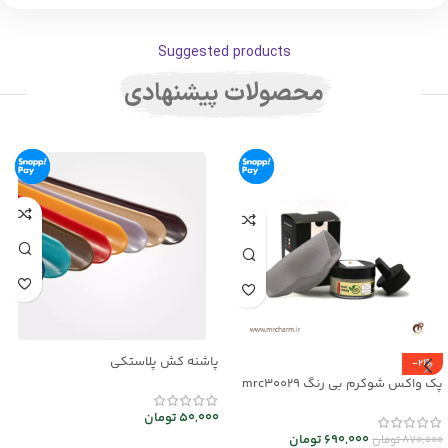
Suggested products
محصولات پیشنهادی
پاشنه کش پلاستکی
-21%
پک واکس شوکرم بی رنگ mrc30029
50,000
تومان
690,000
تومان
870,000
تومان
افزودن به سبد خرید