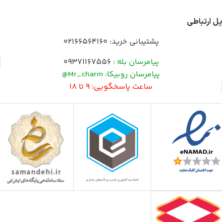
پل ارتباطی
پشتیبانی خرید:
02166564160
پیامرسان بله :
09371167556
پیامرسان روبیکا: Mr_charm@
ساعت پاسخگویی: 9 تا 18