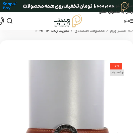
عبور به ناوبری
رفتن به محتوای اصلی
منو
/
/
مستر چرم
محصولات اقتصادی
کمربند زنانه mr91-13
-71%
توقف تولید