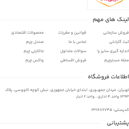
لینک های مهم
فروش سازمانی
قوانین و مقررات
محصولات اقتصادی
ثبت گارانتی
تماس با ما
صندل چرم
اندازه گیری سایز پا
سوالات متداول
جاکارتی چرم
مجله مسترچرم
فروش اقساطی
واکس چرم
اطلاعات فروشگاه
تهـــران، میدان جمهـــوری، ابتدای خیابان جمهوری، نبش کوچه کاووسی، پلاک
1393 واحد 4 اداری ، واحد 2 انبار
کدپستی: 1311686745
پشتیبانی