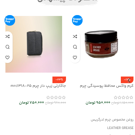
-23%
-17%
کرم واکس محافظ پوسیدگی چرم
جاکارتی زیپ دار چرم mrc1318-25
Leather Grease کد mrc30043
750,000
تومان
950,000
تومان
980,000
تومان
1,150,000
تومان
انتخاب گزینه ها
افزودن به سبد خرید
روغن مخصوص چرم لدرگریس
LEATHER GREASE