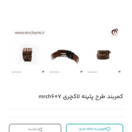
کمربند طرح پتینه لاکچری mrch607
افزودن به علاقه مندی
مقایسه