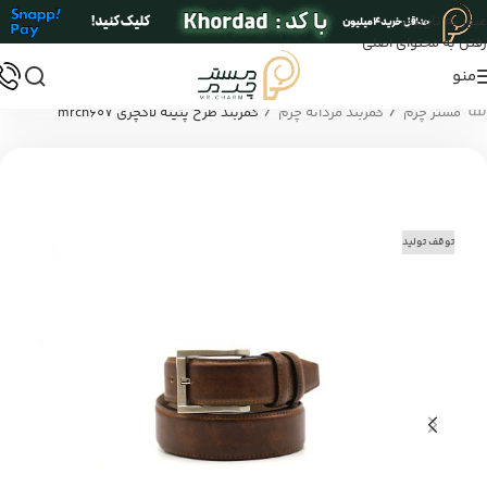
عبور به ناوبری
رفتن به محتوای اصلی
منو
/
/
مستر چرم
کمربند مردانه چرم
کمربند طرح پتینه لاکچری mrch607
توقف تولید