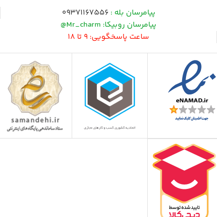
پیامرسان بله :
09371167556
پیامرسان روبیکا: Mr_charm@
ساعت پاسخگویی: 9 تا 18