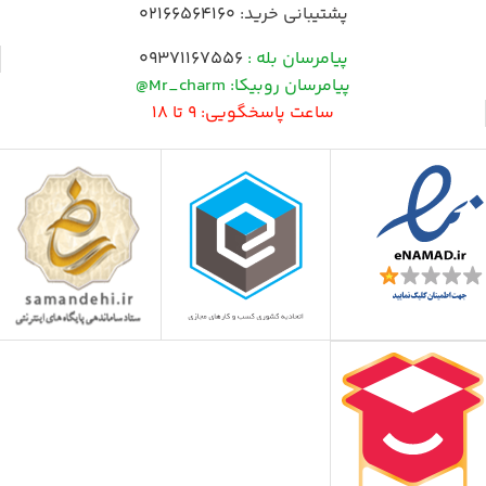
پشتیبانی خرید:
02166564160
پیامرسان بله :
09371167556
پیامرسان روبیکا: Mr_charm@
ساعت پاسخگویی: 9 تا 18