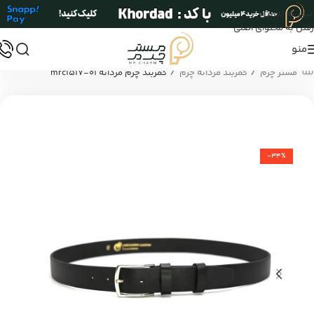
عبور به ناوبری
رفتن به محتوای اصلی
منو
/
/
مستر چرم
کمربند مردانه چرم
کمربند چرم مردانه mrc1517-01
-34%