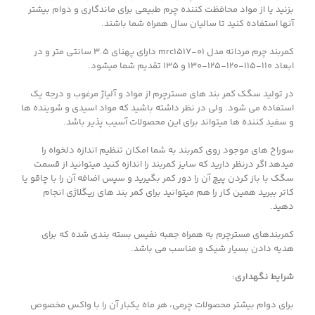
بزنید یا از مواد محافظت کننده چرم طبیعی برای ماندگاری و دوام بیشتر
آنها استفاده کنید تا سالیان سال همراه شما باشند.
کمربند چرم مردانه مدل mrc1517-01 دارای پهنای 3.5 سانتی متر و در
ابعاد 110-115-120-125-130 و 135 تقدیم شما میشود.
در تولید سگک کمر بند های مسترچرم از مواد و آلیاژ مرغوب و درجه یک
استفاده می شود. ولی در نظر داشته باشید که مواد اسیدی و شوینده ها
و سفید کننده ها میتواند برای این محصولات آسیب پذیر باشد.
سوراخ های موجود روی کمربند به شما امکان تنظیم اندازه دلخواه را
میدهد اگر درنظر دارید که سایز کمربند را اندازه کنید میتوانید از قسمت
سگک با باز کردن پیچ آن را دور کمر بگیرید و سپس اضافه آن را با چاقو یا
کاتر ببرید همین کار را هم میتوانید برای کمر بند های ریگلاژی انجام
دهید.
کمربندهای مسترچرم به همراه جعبه نفیس بسته بندی شده که برای
هدیه دادن بسیار شیک و مناسب می باشد.
شرایط نگهداری:
برای دوام بیشتر محصولات چرمی، هر ماه یکبار آن را با واکس مخصوص