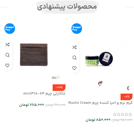
محصولات پیشنهادی
-20%
جاکارتی چرم mrc1318-63
-11%
کرم نرم و احیا کننده چرم Rustic Cream
765,000
تومان
960,000
تومان
کد mrch30032
انتخاب گزینه ها
850,000
تومان
950,000
تومان
افزودن به سبد خرید