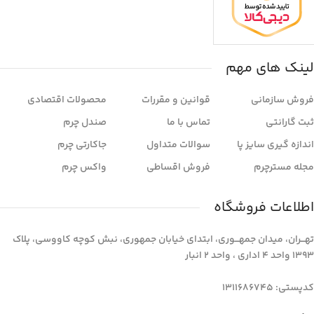
لینک های مهم
فروش سازمانی
قوانین و مقررات
محصولات اقتصادی
ثبت گارانتی
تماس با ما
صندل چرم
اندازه گیری سایز پا
سوالات متداول
جاکارتی چرم
مجله مسترچرم
فروش اقساطی
واکس چرم
اطلاعات فروشگاه
تهـــران، میدان جمهـــوری، ابتدای خیابان جمهوری، نبش کوچه کاووسی، پلاک
1393 واحد 4 اداری ، واحد 2 انبار
کدپستی: 1311686745