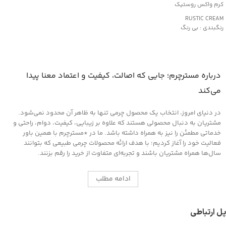
کرم واکس روستیک
RUSTIC CREAM
رنگبندی : بی رنگ
کاربرد:
محافظت و نرم کننده چرم های کهنه و
دارای بافت خشک
مناسب کیف و کفش، پوشاک و مبلمان
درباره مسترچرم؛ جایی که اصالت، کیفیت و اعتماد معنا پیدا
چرمی
می‌کند
در دنیای امروز، انتخاب یک محصول چرمی تنها به ظاهر آن محدود نمی‌شود.
مشتریان به دنبال محصولی هستند که علاوه بر زیبایی، کیفیت، دوام، راحتی و
خدماتی مطمئن را نیز به همراه داشته باشد. ما در *مسترچرم با همین باور
فعالیت خود را آغاز کردیم؛ با هدف ارائه محصولات چرمی طبیعی که بتوانند
سال‌ها همراه مشتریان باشند و تجربه‌ای متفاوت از خرید را رقم بزنند.
ادامه مطلب
پل ارتباطی