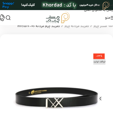
عبور به ناوبری
رفتن به محتوای اصلی
منو
/
/
مستر چرم
کمربند مردانه چرم
کمربند چرم مردانه mrc1517-06
-24%
توقف تولید