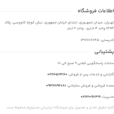
اطلاعات فروشگاه
تهـــران، میدان جمهـــوری، ابتدای خیابان جمهوری، نبش کوچه کاووسی، پلاک
1393 واحد 4 اداری ، واحد 2 انبار
کدپستی: 1311686745
پشتیبانی
ساعات پاسخگویی تلفنی 9 صبح الی 18
گارانتی و خدمات پس از فروش:
02166564160
عمده فروشی و فروش سازمانی:
09366192081
مدیریت:
02122097319
کلیه حقوق مادی و معنوی برای فروشگاه اینترنتی مسترچرم محفوظ است.