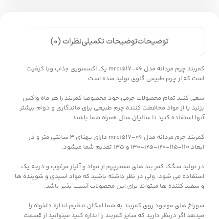
توضیحات
توضیحات تکمیلی
نظرات (0)
کمربند چرم مردانه مدل mrc1517-06 یک اکسسوری جذاب وبا کیفیت
است که از چرم طبیعی گاوی تولید شده است.
سعی کنید تمام محصولات چرمی خود مخصوصا کمربند را هر ماه واکس
بزنید یا از مواد محافظت کننده چرم طبیعی برای ماندگاری و دوام بیشتر
آنها استفاده کنید تا سالیان سال همراه شما باشند.
کمربند چرم مردانه مدل mrc1517-06 دارای پهنای 3 سانتی متر و در
ابعاد 110-115-120-125-130 و 135 تقدیم شما میشود.
در تولید سگک کمر بند های مسترچرم از مواد و آلیاژ مرغوب و درجه یک
استفاده می شود. ولی در نظر داشته باشید که مواد اسیدی و شوینده ها
و سفید کننده ها میتواند برای این محصولات آسیب پذیر باشد.
سوراخ های موجود روی کمربند به شما امکان تنظیم اندازه دلخواه را
میدهد اگر درنظر دارید که سایز کمربند را اندازه کنید میتوانید از قسمت