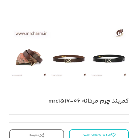
کمربند چرم مردانه mrc1517-06
افزودن به علاقه مندی
مقایسه