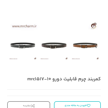
کمربند چرم قابلیت دورو mrc1517-10
افزودن به علاقه مندی
مقایسه