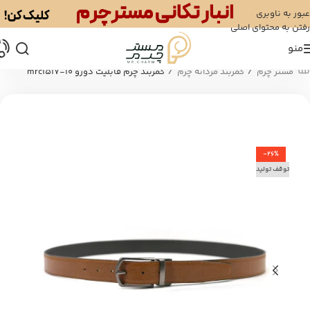
عبور به ناوبری
رفتن به محتوای اصلی
منو
/
/
مستر چرم
کمربند مردانه چرم
کمربند چرم قابلیت دورو mrc1517-10
-26%
توقف تولید