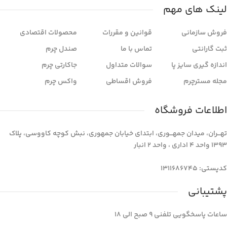
لینک های مهم
فروش سازمانی
قوانین و مقررات
محصولات اقتصادی
ثبت گارانتی
تماس با ما
صندل چرم
اندازه گیری سایز پا
سوالات متداول
جاکارتی چرم
مجله مسترچرم
فروش اقساطی
واکس چرم
اطلاعات فروشگاه
تهـــران، میدان جمهـــوری، ابتدای خیابان جمهوری، نبش کوچه کاووسی، پلاک
1393 واحد 4 اداری ، واحد 2 انبار
کدپستی: 1311686745
پشتیبانی
ساعات پاسخگویی تلفنی 9 صبح الی 18