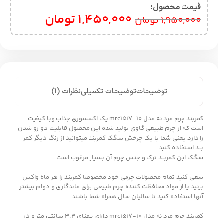
قیمت محصول:​
1,450,000
تومان
1,950,000
تومان
توضیحات
توضیحات تکمیلی
نظرات (1)
کمربند چرم مردانه مدل mrc1517-10 یک اکسسوری جذاب وبا کیفیت
است که از چرم طبیعی گاوی تولید شده این محصول قابلیت دو رو شدن
را دارد یعنی شما با یک چرخش سگک کمربند میتوانید از رنگ دیگر کمر
بند استفاده کنید .
سگک این کمربند ترک و جنس چرم آن بسیار مرغوب است .
سعی کنید تمام محصولات چرمی خود مخصوصا کمربند را هر ماه واکس
بزنید یا از مواد محافظت کننده چرم طبیعی برای ماندگاری و دوام بیشتر
آنها استفاده کنید تا سالیان سال همراه شما باشند.
کمربند چرم مردانه مدل mrc1517-10 دارای پهنای 3.3 سانتی متر و در