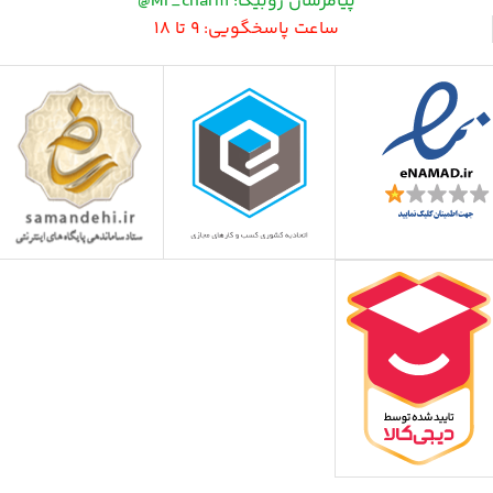
پیامرسان روبیکا: Mr_charm@
ساعت پاسخگویی: 9 تا 18