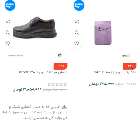
-49%
-20%
جاکارتی چرم mrc1318-66
کفش مردانه چرم mrc1123-11
765,000
تومان
960,000
تومان
3,850,000
تومان
7,500,000
تومان
اطلاعات بیشتر
انتخاب گزینه ها
برای آقایانی که به دنبال کفشی شیک و
درعین حال راحت هستند، این محصول قطعا
می تواند گزینه مناسبی باشد.