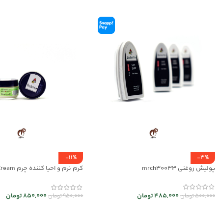
-11%
-3%
پولیش روغنی mrch30033
mrch30032
485,000
تومان
850,000
تومان
500,000
تومان
950,000
تومان
افزودن به سبد خرید
افزودن به سبد خرید