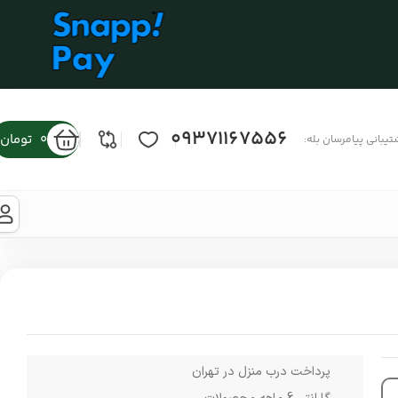
09371167556
0
تومان
تیبانی پیامرسان بله:
پرداخت درب منزل در تهران