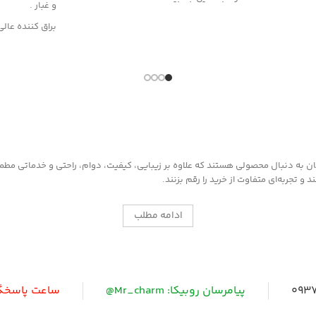
و غبار .
براق کننده عالی
این محصول از مو
فن آوری نوین 
به چرم، قطعات 
هنه و دارای
داخل خودرو وار
روش مصرف :
بلمان چرمی
ابتدا سطح مورد 
غبار تمیز کرده 
را روی سطح آغش
به دنبال محصولی هستند که علاوه بر زیبایی، کیفیت، دوام، راحتی و خدماتی مطمئن ر
شود ، سپس با د
 تجربه‌ای متفاوت از خرید را رقم بزنند.
مخصوص که در
موجود است سطح
ادامه مطلب
0937
پیامرسان روبیکا: Mr_charm@
ساعت پاسخگویی: 