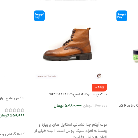
-49%
بوت چرم مردانه اسپرت mrc300202
واکس مایع براق
mec30047
کرم نرم و احیا کننده چرم Rustic Cream کد
5,680,000
تومان
11,200,000
تومان
انتخاب گزینه ها
550,000
تومان
بوت آیتم جدا نشدنی استایل های پاییزه و
افزودن به سب
زمستانه افراد شیک پوش است. البته خیلی از
کاملا گیاهی و 
افراد به دلیل جذابیت