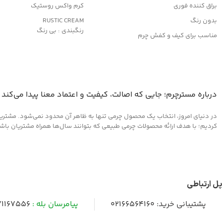
براق کننده فوری
کرم واکس روستیک
بدون رنگ
RUSTIC CREAM
رنگبندی : بی رنگ
مناسب برای کیف و کفش چرم
کاربرد:
وانواع محصولات چرم مصنوعی
محافظت و نرم کننده چرم های ک
بافت خشک
مناسب کیف و کفش، پوشاک و م
درباره مسترچرم؛ جایی که اصالت، کیفیت و اعتماد معنا پیدا می‌کند
در دنیای امروز، انتخاب یک محصول چرمی تنها به ظاهر آن محدود نمی‌شود. مشتریان 
کردیم؛ با هدف ارائه محصولات چرمی طبیعی که بتوانند سال‌ها همراه مشتریان باشند و
پل ارتباطی
پشتیبانی خرید:
02166564160
پیامرسان بله :
1167556