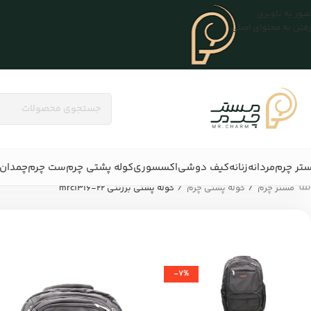
عبور به ناوبری
رفتن به محتوای اصلی
تر چرم
مردانه
زنانه
کیف دوشی
اکسسوری
کوله پشتی چرم
ست چرم
چمدان 
/
/
مستر چرم
کوله پشتی چرم
کوله پشتی برزنتی mrc1316-22
-7%