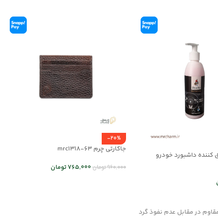
-20%
جاکارتی چرم mrc1318-63
 کننده داشبورد خودرو
765,000
تومان
960,000
تومان
انتخاب گزینه ها
د خرید
مقاوم در مقابل عدم نفوذ گرد