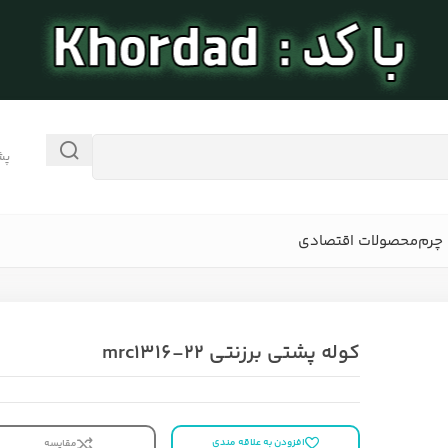
پش
چرم
محصولات اقتصادی
کوله پشتی برزنتی mrc1316-22
افزودن به علاقه مندی
مقایسه