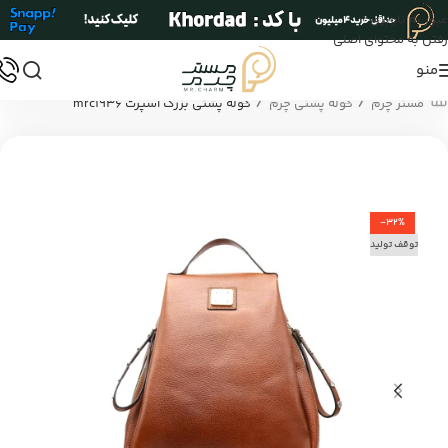
عبور به ناوبری
رفتن به محتوای اصلی
منو
/
/
مستر چرم
کوله پشتی چرم
کوله پشتی بزرگ اسپرت mrc1936
-32%
توقف تولید