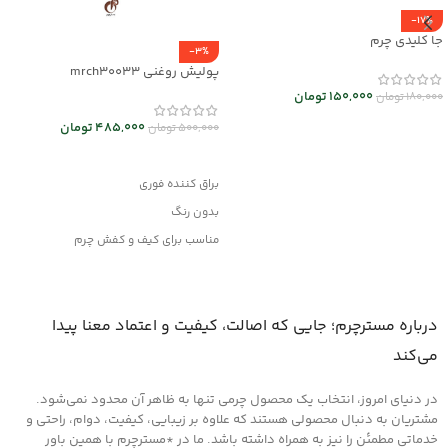
-17%
جا کلیدی چرم
-3%
پولیش روغنی mrch30033
150,000
تومان
180,000
تومان
انتخاب گزینه ها
485,000
تومان
500,000
تومان
افزودن به سبد خرید
براق کننده فوری
بدون رنگ
مناسب برای کیف و کفش چرم
وانواع محصولات چرم مصنوعی
درباره مسترچرم؛ جایی که اصالت، کیفیت و اعتماد معنا پیدا
می‌کند
در دنیای امروز، انتخاب یک محصول چرمی تنها به ظاهر آن محدود نمی‌شود.
مشتریان به دنبال محصولی هستند که علاوه بر زیبایی، کیفیت، دوام، راحتی و
خدماتی مطمئن را نیز به همراه داشته باشد. ما در *مسترچرم با همین باور