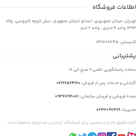
اطلاعات فروشگاه
تهـــران، میدان جمهـــوری، ابتدای خیابان جمهوری، نبش کوچه کاووسی، پلاک
1393 واحد 4 اداری ، واحد 2 انبار
کدپستی: 1311686745
پشتیبانی
ساعات پاسخگویی تلفنی 9 صبح الی 18
گارانتی و خدمات پس از فروش:
02166564160
عمده فروشی و فروش سازمانی:
09366192081
مدیریت:
02122097319
کلیه حقوق مادی و معنوی برای فروشگاه اینترنتی مسترچرم محفوظ است.