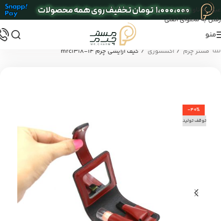
عبور به ناوبری
رفتن به محتوای اصلی
منو
/
/
مستر چرم
اکسسوری
کیف آرایشی چرم mrc1318-14
-40%
توقف تولید