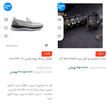
-46%
-14%
ست دستبند و گردنبند Van Cleef کد
کفش زنانه چرم راحتی mrc1121-01
mr25-01
950,000
تومان
1,100,000
تومان
3,750,000
تومان
7,000,000
تومان
انتخاب گزینه ها
انتخاب گزینه ها
اگر به استایل اسپرت علاقه دارید کفش
اسپرت چرم زنانه کد mrc1121-01 مناسب
شماست. جنس کفش اسپرت چرم گاوی
است