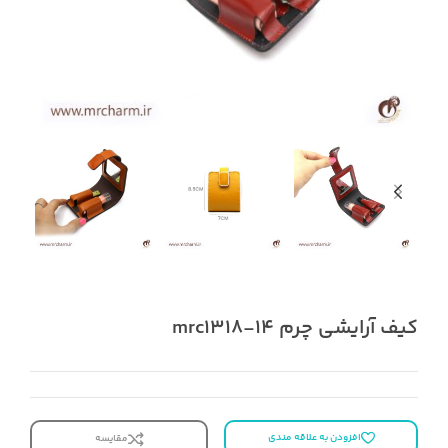
کیف آرایشی چرم mrc1318-14
افزودن به علاقه مندی
مقایسه