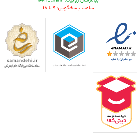
پیامرسان روبیکا: Mr_charm@
ساعت پاسخگویی: 9 تا 18