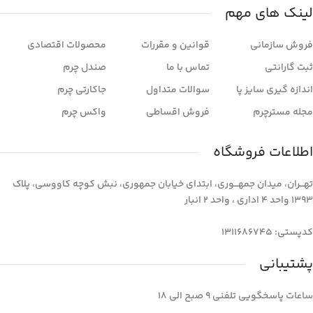
لینک های مهم
فروش سازمانی
قوانین و مقررات
محصولات اقتصادی
ثبت گارانتی
تماس با ما
صندل چرم
اندازه گیری سایز پا
سوالات متداول
جاکارتی چرم
مجله مسترچرم
فروش اقساطی
واکس چرم
اطلاعات فروشگاه
تهـــران، میدان جمهـــوری، ابتدای خیابان جمهوری، نبش کوچه کاووسی، پلاک
1393 واحد 4 اداری ، واحد 2 انبار
کدپستی: 1311686745
پشتیبانی
ساعات پاسخگویی تلفنی 9 صبح الی 18