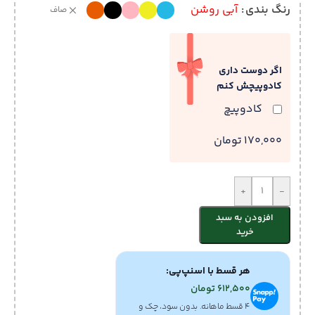
رنگ بندی
آبی روشن
صاف
اگر دوست داری
کادوپیچش کنم
کادوپیچ
170,000 تومان
+
-
افزودن به سبد
خرید
هر قسط با اسنپ‌پی:
612,500
تومان
۴ قسط ماهانه. بدون سود، چک و