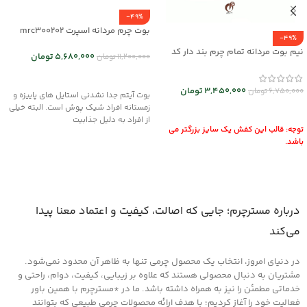
-49%
بوت چرم مردانه اسپرت mrc300202
-49%
نیم بوت مردانه تمام چرم بند دار کد
5,680,000
تومان
11,200,000
تومان
mrch30026
انتخاب گزینه ها
3,450,000
تومان
6,750,000
تومان
بوت آیتم جدا نشدنی استایل های پاییزه و
زمستانه افراد شیک پوش است. البته خیلی
انتخاب گزینه ها
از افراد به دلیل جذابیت
توجه: قالب این کفش یک سایز بزرگتر می
باشد.
درباره مسترچرم؛ جایی که اصالت، کیفیت و اعتماد معنا پیدا
می‌کند
در دنیای امروز، انتخاب یک محصول چرمی تنها به ظاهر آن محدود نمی‌شود.
مشتریان به دنبال محصولی هستند که علاوه بر زیبایی، کیفیت، دوام، راحتی و
خدماتی مطمئن را نیز به همراه داشته باشد. ما در *مسترچرم با همین باور
فعالیت خود را آغاز کردیم؛ با هدف ارائه محصولات چرمی طبیعی که بتوانند