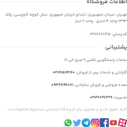
اطلاعات فروشگاه
تهـــران، میدان جمهـــوری، ابتدای خیابان جمهوری، نبش کوچه کاووسی، پلاک
1393 واحد 4 اداری ، واحد 2 انبار
کدپستی: 1311686745
پشتیبانی
ساعات پاسخگویی تلفنی 9 صبح الی 18
گارانتی و خدمات پس از فروش:
02166564160
عمده فروشی و فروش سازمانی:
09366192081
مدیریت:
02122097319
کلیه حقوق مادی و معنوی برای فروشگاه اینترنتی مسترچرم محفوظ است.