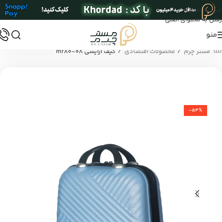
عبور به ناوبری
رفتن به محتوای اصلی
منو
/
/
مستر چرم
محصولات اقتصادی
کیف آرایشی mr80-08
-54%