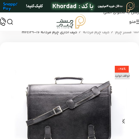
عبور به ناوبری
رفتن به محتوای اصلی
منو
/
/
مستر چرم
کیف چرم مردانه
کیف اداری چرم مردانه mrc129-16
-25%
توقف تولید