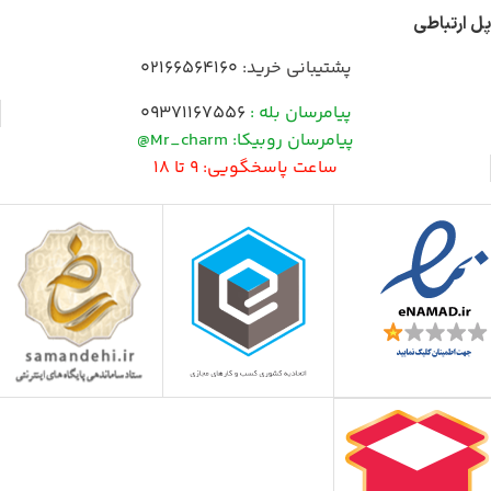
پل ارتباطی
پشتیبانی خرید:
02166564160
پیامرسان بله :
09371167556
پیامرسان روبیکا: Mr_charm@
ساعت پاسخگویی: 9 تا 18