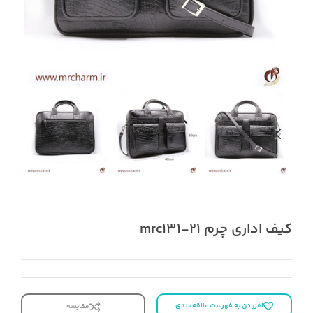
کیف اداری چرم mrc131-21
افزودن به فهرست علاقه‌مندی
مقایسه