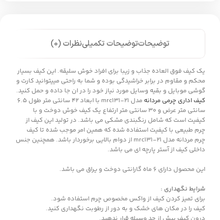
توضیحات
توضیحات تکمیلی
نظرات (0)
یک کیف فوق العاده جذاب و زیبا برای افراد خوش سلیقه. این کیف بسیار
محکم و مقاوم در برابر خراشیدگی بوده و شما به راحتی مییتوانید کارت و
گوشی موبایل و بقیه وسایل مورد نیاز خود را در ان جا داده و حمل کنید.
کیف اداری چرمی مردانه
مدل mrc131-21 با ابعاد 42 سانتی متر طول 6.5
سانتی متر عرض و 30 سانتی متر ارتفاع یک کیف خوش دوخت و با
کیفیت است که شامل رنگبندی مشکی می باشد. در تولید این کیف از
چرم طبیعی با کیفیت استفاده شده که همین امر موجب شده تا کیف
چرم مردانه مدل mrc131-21 از دوام بالایی برخوردار باشد. همچنین جنس
داخلی کیف از آستر پارچه ای می باشد.
این محصول دارای 6 ماه گارانتی دوخت و یراق می باشد.
شرایط نگهداری :
برای تمیز کردن کیف از واکس مخصوص چرم استفاده شود.
کیف را در مکان های خشک و به دور از رطوبت نگهداری کنید.
درون کیف بیش از حد وسیله قرار ندهید.