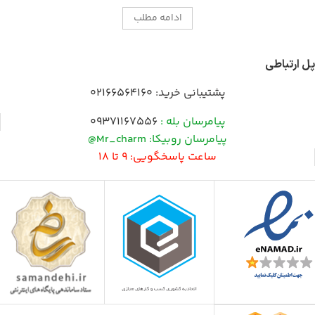
ادامه مطلب
پل ارتباطی
پشتیبانی خرید:
02166564160
پیامرسان بله :
09371167556
پیامرسان روبیکا: Mr_charm@
ساعت پاسخگویی: 9 تا 18