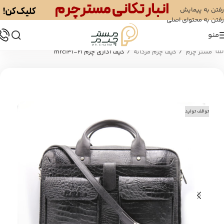
رفتن به پیمایش
رفتن به محتوای اصلی
منو
/
/
مستر چرم
کیف چرم مردانه
کیف اداری چرم mrc131-21
توقف تولید