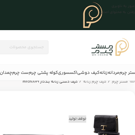
عبور به ناوبری
رفتن به محتوای اصلی
تر چرم
مردانه
زنانه
کیف دوشی
اکسسوری
کوله پشتی چرم
ست چرم
چمدان 
/
/
مستر چرم
کیف چرم زنانه
کیف دستی زنانه بنددار mrch1809
توقف تولید