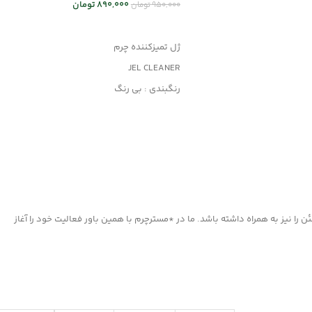
890,000
تومان
950,000
تومان
 ها
افزودن به سبد خرید
ژل تمیزکننده چرم
JEL CLEANER
رنگبندی : بی رنگ
کاربرد : تمیزکننده
مناسب کلیه محصولات چرمی
ا نیز به همراه داشته باشد. ما در *مسترچرم با همین باور فعالیت خود را آغاز