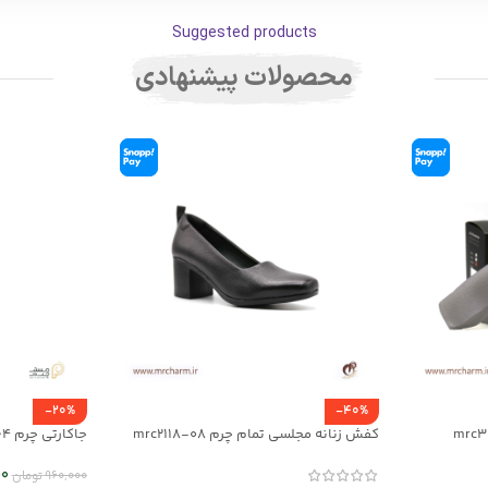
Suggested products
محصولات پیشنهادی
-20%
-40%
کفش زنانه مجلسی تمام چرم mrc2118-08
جاکارتی چرم mrc1318-64
00
960,000
تومان