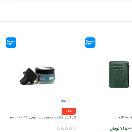
-6%
ژل تمیز کننده محصولات چرمی mrc30044
765,0
تومان