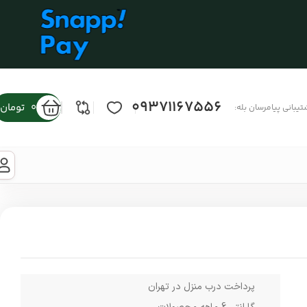
09371167556
0
تومان
تیبانی پیامرسان بله:
پرداخت درب منزل در تهران