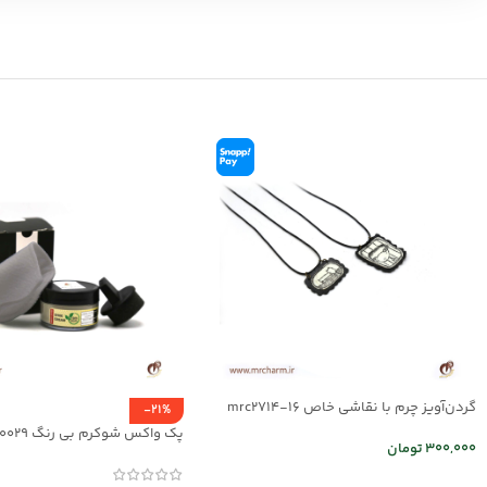
گردن‌آویز چرم با نقاشی خاص mrc2714-16
-21%
پک واکس شوکرم بی رنگ mrc30029
300,000
تومان
انتخاب گزینه ها