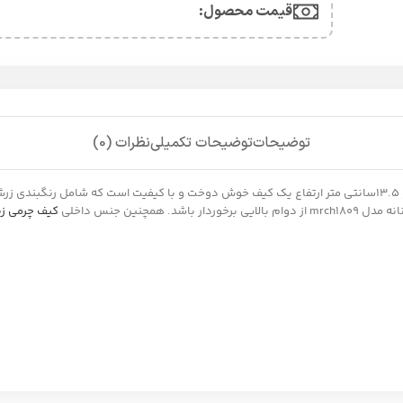
قیمت محصول:​
توضیحات
توضیحات تکمیلی
نظرات (0)
کیف چرم زنانه مدل mrch1809 با ابعاد 19 سانتی متر طول 5 سانتی متر عرض و 13.5سانتی متر ارتفاع یک کیف خوش دوخ
نین جنس داخلی
کیف چرمی زن