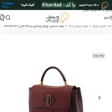
عبور به ناوبری
رفتن به محتوای اصلی
منو
/
/
مستر چرم
کیف چرم زنانه
کیف دستی چرم زرشکی زنانه مدل mrch1609
توقف تولید