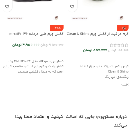
-48%
-11%
کرم مراقبت از کفش چرم Clean & Shine
کفش چرم طبی مردانه mrc1121-36
کد mrch30037
4,950,000
تومان
9,500,000
تومان
850,000
تومان
950,000
تومان
انتخاب گزینه ها
افزودن به سبد خرید
کفش چرم مردانه مدل MRC1121-36 یک
کفش راحت و کاربردی است و مناسب افرادی
کرم واکس تمیزکننده و براق کننده
است که به دنبال کفشی هستند
Clean & Shine
رنگبندی: بی رنگ
کاربرد :
محافظت کننده، ترمیم کننده و احیاکننده
دارای رنگدانه های قوی
مناسب کیف و کفش چرم
درباره مسترچرم؛ جایی که اصالت، کیفیت و اعتماد معنا پیدا
می‌کند