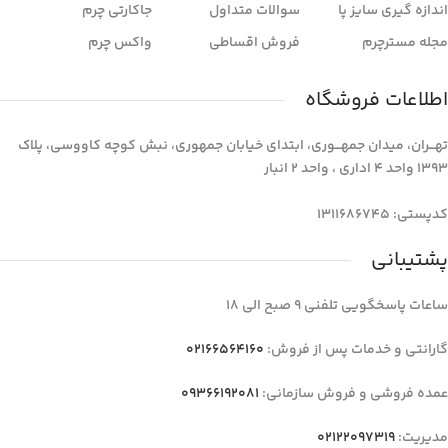
اندازه گیری سایز پا
سوالات متداول
جاکارتی چرم
مجله مسترچرم
فروش اقساطی
واکس چرم
اطلاعات فروشگاه
تهـــران، میدان جمهـــوری، ابتدای خیابان جمهوری، نبش کوچه کاووسی، پلاک
1393 واحد 4 اداری ، واحد 2 انبار
کدپستی: 1311686745
پشتیبانی
ساعات پاسخگویی تلفنی 9 صبح الی 18
گارانتی و خدمات پس از فروش:
02166564160
عمده فروشی و فروش سازمانی:
09366192081
مدیریت:
02122097319