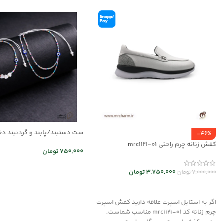
-46%
03
کفش زنانه چرم راحتی mrc1121-01
750,000
تومان
اطلاعات بیشتر
3,750,000
تومان
7,000,000
تومان
انتخاب گزینه ها
اگر به استایل اسپرت علاقه دارید کفش اسپرت
چرم زنانه کد mrc1121-01 مناسب شماست.