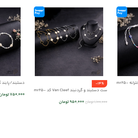
ست دستبند/پابند و گردنبند دخترانه mr25-
دستبند/پابند گردن
-14%
ست دستبند و گردنبند Van Cleef کد mr25-
750,000
تومان
01
950,000
تومان
1,100,000
تومان
اطلاعات بیشت
انتخاب گزینه ها