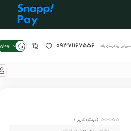
09371167556
0
تومان
تیبانی پیامرسان بله:
(دیدگاه کاربر
1
)
پرداخت درب منزل در تهران