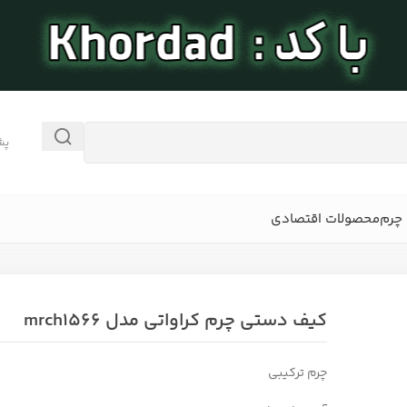
پش
چرم
محصولات اقتصادی
کیف دستی چرم کراواتی مدل mrch1566
چرم ترکیبی