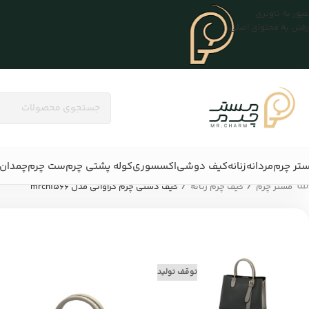
عبور به ناوبری
رفتن به محتوای اصلی
تر چرم
مردانه
زنانه
کیف دوشی
اکسسوری
کوله پشتی چرم
ست چرم
چمدان 
/
/
مستر چرم
کیف چرم زنانه
کیف دستی چرم کراواتی مدل mrch1566
توقف تولید