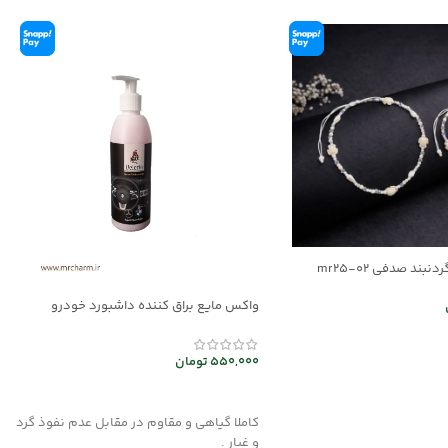
بند صدفی mr25-02
واکس مایع براق کننده داشبورد خودرو
mec30047
ر
550,000
تومان
افزودن به سبد خرید
کاملا گیاهی و مقاوم در مقابل عدم نفوذ گرد
و غبار .