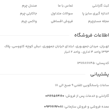
ثبت گارانتی
تماس با ما
صندل چرم
اندازه گیری سایز پا
سوالات متداول
جاکارتی چرم
مجله مسترچرم
فروش اقساطی
واکس چرم
اطلاعات فروشگاه
تهـــران، میدان جمهـــوری، ابتدای خیابان جمهوری، نبش کوچه کاووسی، پلاک
1393 واحد 4 اداری ، واحد 2 انبار
کدپستی: 1311686745
پشتیبانی
ساعات پاسخگویی تلفنی 9 صبح الی 18
گارانتی و خدمات پس از فروش:
02166564160
عمده فروشی و فروش سازمانی:
09366192081