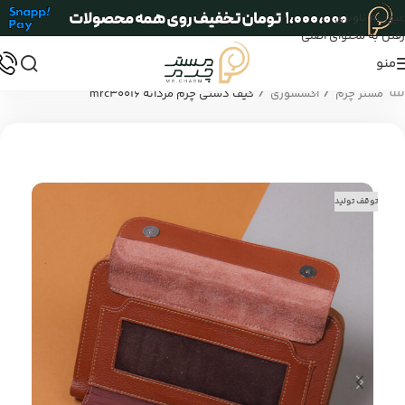
عبور به ناوبری
رفتن به محتوای اصلی
منو
/
/
مستر چرم
اکسسوری
کیف دستی چرم مردانه mrc30016
توقف تولید