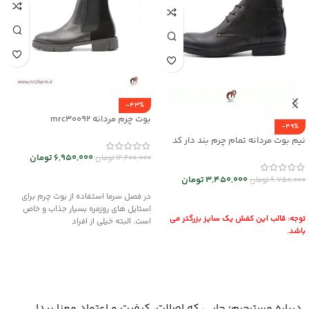
-43%
بوت چرم مردانه mrc30092
-49%
نیم بوت مردانه تمام چرم بند دار کد
mrch30026
6,950,000
تومان
12,200,000
تومان
انتخاب گزینه ها
3,450,000
تومان
6,750,000
تومان
در فصل سرما استفاده از بوت چرم برای
انتخاب گزینه ها
استایل های روزمره بسیار جذاب و خاص
توجه: قالب این کفش یک سایز بزرگتر می
است. البته خیلی از افراد
باشد.
درباره مسترچرم؛ جایی که اصالت، کیفیت و اعتماد معنا پیدا