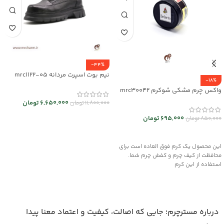
-44%
نیم بوت اسپرت مردانه mrc1122-05
-18%
واکس چرم مشکی شوکرم mrc30042
6,650,000
تومان
11,800,000
تومان
انتخاب گزینه ها
695,000
تومان
850,000
تومان
افزودن به سبد خرید
این محصول یک کرم فوق العاده است برای
محافظت از کیف چرم و کفش چرم شما.
استفاده از این کرم
درباره مسترچرم؛ جایی که اصالت، کیفیت و اعتماد معنا پیدا