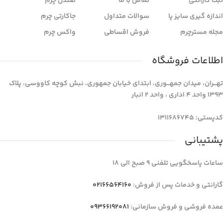
ثبت گارانتی
تماس با ما
صندل چرم
اندازه گیری سایز پا
سوالات متداول
جاکارتی چرم
مجله مسترچرم
فروش اقساطی
واکس چرم
اطلاعات فروشگاه
تهـــران، میدان جمهـــوری، ابتدای خیابان جمهوری، نبش کوچه کاووسی، پلاک
1393 واحد 4 اداری ، واحد 2 انبار
کدپستی: 1311686745
پشتیبانی
ساعات پاسخگویی تلفنی 9 صبح الی 18
گارانتی و خدمات پس از فروش:
02166564160
عمده فروشی و فروش سازمانی:
09366192081