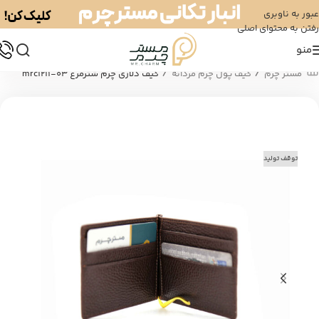
عبور به ناوبری
رفتن به محتوای اصلی
منو
/
/
مستر چرم
کیف پول چرم مردانه
کیف دلاری چرم شترمرغ mrc1211-03
توقف تولید