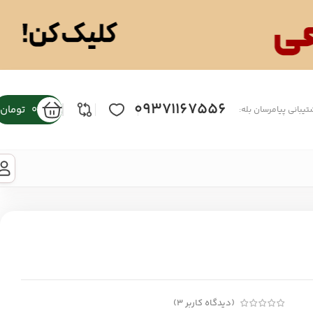
09371167556
0
تومان
تیبانی پیامرسان بله:
(دیدگاه کاربر
3
)