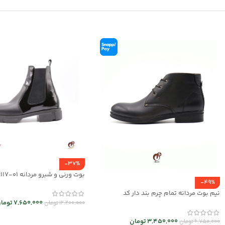
-37%
بوت ورنی و شبرو مردانه mrc117-01
-49%
نیم بوت مردانه تمام چرم بند دار کد
mrch30026
7,650,000
توما
12,200,000
تومان
انتخاب گزینه ها
3,450,000
تومان
6,750,000
تومان