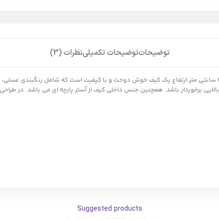
توضیحات
توضیحات تکمیلی
نظرات (3)
کیف چرم مدل mrch45879 با ابعاد 19 سانتی متر طول 6 سانتی متر عرض و 23 سانتی متر ارتفاع یک کیف خوش دوخت و با کیف
Suggested products