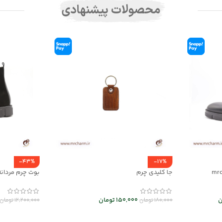
محصولات پیشنهادی
-43%
-17%
جا کلیدی چرم
بوت چرم مردانه c30092
ن
150,000
تومان
180,000
تومان
12,200,000
تومان
انتخاب گزینه ها
انتخاب گزینه