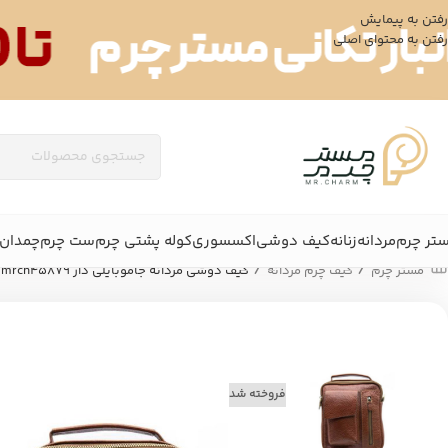
رفتن به پیمایش
رفتن به محتوای اصلی
تر چرم
مردانه
زنانه
کیف دوشی
اکسسوری
کوله پشتی چرم
ست چرم
چمدان 
/
/
مستر چرم
کیف چرم مردانه
کیف دوشی مردانه جاموبایلی دار mrch45879
فروخته شد