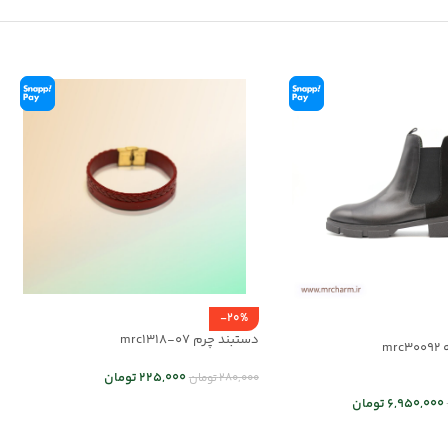
-20%
دستبند چرم mrc1318-07
mr
225,000
تومان
280,000
تومان
6,950,000
تومان
انتخاب گزینه ها
 ها