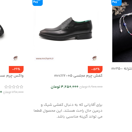
ست دستبند/پابند و گردنبند دخترانه mr25-
-26%
-52%
کفش چرم مجلسی mrc117-05
واکس چرم عسل
4,250,000
تومان
8,900,000
تومان
0
790,000
تومان
انتخاب گزینه ها
افزودن به سب
برای آقایانی که به دنبال کفشی شیک و
درعین حال راحت هستند، این محصول قطعا
می تواند گزینه مناسبی باشد.