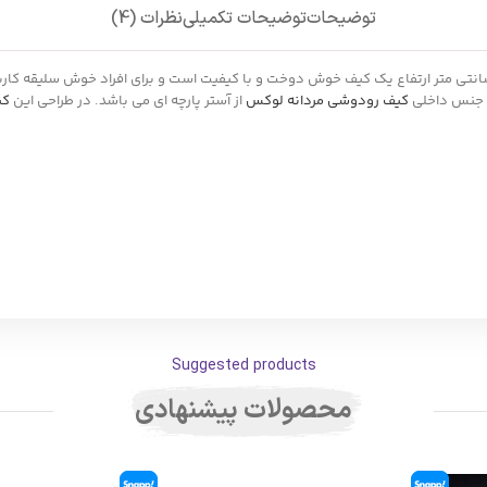
توضیحات
توضیحات تکمیلی
نظرات (4)
 چرم مدل mrc121-01 با ابعاد 20 سانتی متر طول 6 سانتی متر عرض و 27 سانتی متر ارتفاع یک کیف خوش دوخت و با کیفیت 
کیف رودوشی مردانه لوکس
از آستر پارچه ای می باشد. در طراحی این
کی
Suggested products
محصولات پیشنهادی