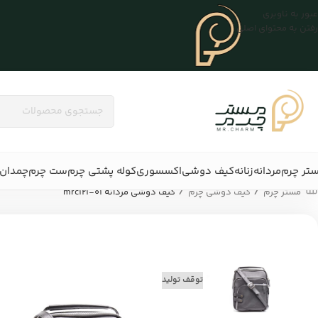
عبور به ناوبری
رفتن به محتوای اصلی
تر چرم
مردانه
زنانه
کیف دوشی
اکسسوری
کوله پشتی چرم
ست چرم
چمدان 
/
/
مستر چرم
کیف دوشی چرم
کیف دوشی مردانه mrc121-01
توقف تولید