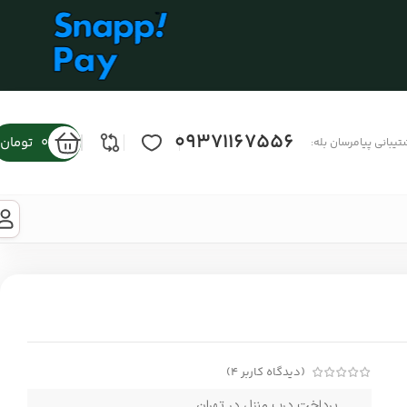
09371167556
0
تومان
تیبانی پیامرسان بله:
(دیدگاه کاربر
4
)
پرداخت درب منزل در تهران