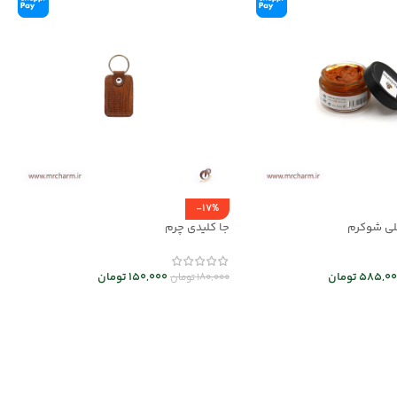
-17%
ی شوکرم
جا کلیدی چرم
585,00
تومان
150,000
تومان
180,000
تومان
د خرید
انتخاب گزینه ها