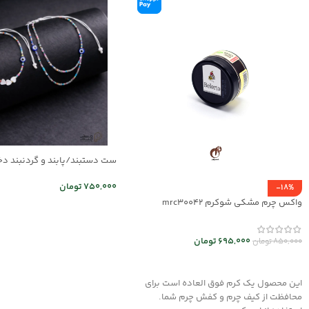
03
750,000
تومان
-18%
واکس چرم مشکی شوکرم mrc30042
اطلاعات بیشتر
695,000
تومان
850,000
تومان
افزودن به سبد خرید
این محصول یک کرم فوق العاده است برای
محافظت از کیف چرم و کفش چرم شما.