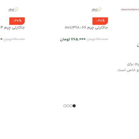
-20%
-20%
جاکارتی چرم mrc1318-66
جاکارتی چرم mrc1318-64
765,000
تومان
00
960,000
تومان
960,000
تومان
ن
اطلاعات بیشتر
انتخاب گزینه
م برای
 و خاص است.