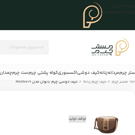
عبور به ناوبری
رفتن به محتوای اصلی
تر چرم
مردانه
زنانه
کیف دوشی
اکسسوری
کوله پشتی چرم
ست چرم
چمدان 
/
/
مستر چرم
کیف چرم زنانه
کیف دوشی چرم بانوان مدل mrch۱۶۱۹
توقف تولید