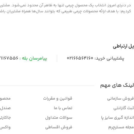
در دنیای امروز، انتخاب یک محصول چرمی تنها به ظاهر آن محدود نمی‌شود. مشتریان 
کردیم؛ با هدف ارائه محصولات چرمی طبیعی که بتوانند سال‌ها همراه مشتریان باشند و
پل ارتباطی
پشتیبانی خرید:
02166564160
پیامرسان بله :
1167556
لینک های مهم
فروش سازمانی
قوانین و مقررات
محصول
ثبت گارانتی
تماس با ما
صندل 
اندازه گیری سایز پا
سوالات متداول
جاکارت
مجله مسترچرم
فروش اقساطی
واکس 