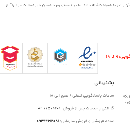
ا نیز به همراه داشته باشد. ما در *مسترچرم با همین باور فعالیت خود را آغاز
9 تا 18
پشتیبانی
وری،
ساعات پاسخگویی تلفنی 9 صبح الی 18
1 واحد 4 اداری ،
گارانتی و خدمات پس از فروش:
02166564160
عمده فروشی و فروش سازمانی:
09366192081