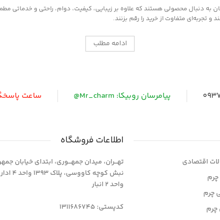
به دنبال محصولی هستند که علاوه بر زیبایی، کیفیت، دوام، راحتی و خدماتی مطمئن ر
 تجربه‌ای متفاوت از خرید را رقم بزنند.
ادامه مطلب
0937
پیامرسان روبیکا: Mr_charm@
ساعت پاسخگویی: 
اطلاعات فروشگاه
ات اقتصادی
تهـــران، میدان جمهـــوری، ابتدای خیابان جمه
نبش کوچه کاووسی، پلاک 393
چرم
واحد 2 انبار
ی چرم
کدپستی: 1311686745
چرم