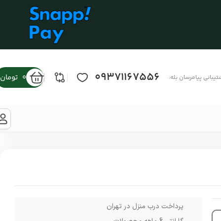
09371167556
0
تومان
تیبانی پیامرسان بله:
پرداخت درب منزل در تهران