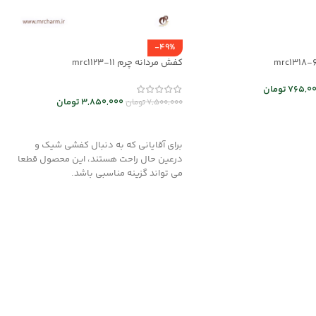
-49%
کفش مردانه چرم mrc1123-11
765,0
تومان
3,850,000
تومان
7,500,000
تومان
 ها
انتخاب گزینه ها
برای آقایانی که به دنبال کفشی شیک و
درعین حال راحت هستند، این محصول قطعا
می تواند گزینه مناسبی باشد.