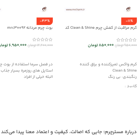
-43%
-11%
کرم مراقبت از کفش چرم Clean & Shine کد
بوت چرم مردانه mrc30092
mrch30037
6,950,000
توما
850,000
تومان
12,200,000
تومان
950,000
تومان
انتخاب گزینه ها
افزودن به سبد خرید
در فصل سرما استفاده از بوت چر
کرم واکس تمیزکننده و براق کننده
استایل های روزمره بسیار جذاب
Clean & Shine
البته خیلی از افراد
رنگبندی: بی رنگ
کاربرد :
محافظت کننده، ترمیم کننده و احیاکننده
دارای رنگدانه های قوی
مناسب کیف و کفش چرم
درباره مسترچرم؛ جایی که اصالت، کیفیت و اعتماد معنا پیدا می‌کند