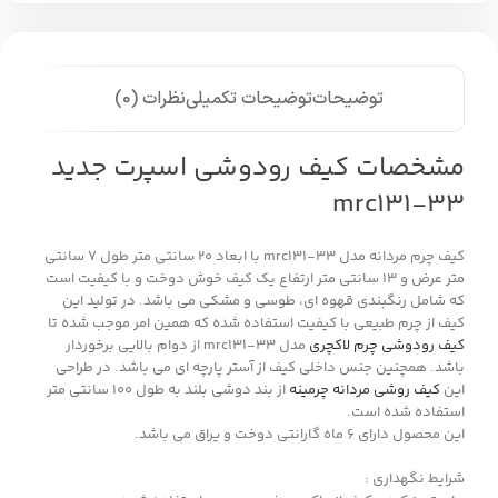
توضیحات
توضیحات تکمیلی
نظرات (0)
مشخصات کیف رودوشی اسپرت جدید
mrc131-33
کیف چرم مردانه مدل mrc131-33 با ابعاد 20 سانتی متر طول 7 سانتی
متر عرض و 13 سانتی متر ارتفاع یک کیف خوش دوخت و با کیفیت است
که شامل رنگبندی قهوه ای، طوسی و مشکی می باشد. در تولید این
کیف از چرم طبیعی با کیفیت استفاده شده که همین امر موجب شده تا
کیف رودوشی چرم لاکچری
مدل mrc131-33 از دوام بالایی برخوردار
باشد. همچنین جنس داخلی کیف از آستر پارچه ای می باشد. در طراحی
این
کیف روشی مردانه چرمینه
از بند دوشی بلند به طول 100 سانتی متر
استفاده شده است.
این محصول دارای 6 ماه گارانتی دوخت و یراق می باشد.
شرایط نگهداری :