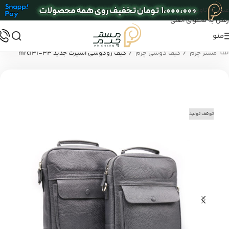
عبور به ناوبری
رفتن به محتوای اصلی
منو
/
/
مستر چرم
کیف دوشی چرم
کیف رودوشی اسپرت جدید mrc131-33
توقف تولید