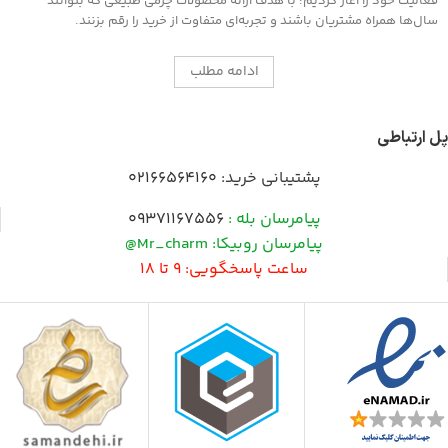
فعالیت خود را آغاز کردیم؛ با هدف ارائه محصولات چرمی طبیعی که بتوانند
سال‌ها همراه مشتریان باشند و تجربه‌ای متفاوت از خرید را رقم بزنند.
ادامه مطلب
پل ارتباطی
پشتیبانی خرید:
02166564160
پیامرسان بله :
09371167556
پیامرسان روبیکا: Mr_charm@
ساعت پاسخگویی: 9 تا 18