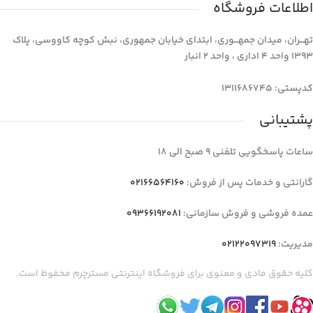
اطلاعات فروشگاه
تهـــران، میدان جمهـــوری، ابتدای خیابان جمهوری، نبش کوچه کاووسی، پلاک
1393 واحد 4 اداری ، واحد 2 انبار
کدپستی: 1311686745
پشتیبانی
ساعات پاسخگویی تلفنی 9 صبح الی 18
گارانتی و خدمات پس از فروش:
02166564160
عمده فروشی و فروش سازمانی:
09366192081
مدیریت:
02122097319
کلیه حقوق مادی و معنوی برای فروشگاه اینترنتی مسترچرم محفوظ است.