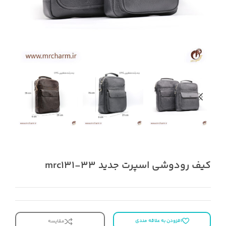
کیف رودوشی اسپرت جدید mrc131-33
افزودن به علاقه مندی
مقایسه