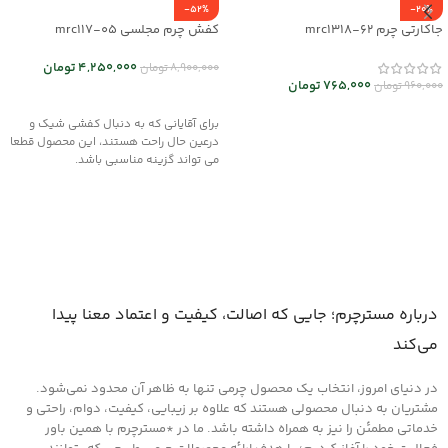
-52%
-20%
جاکارتی چرم mrc1318-62
کفش چرم مجلسی mrc117-05
4,250,000
تومان
8,900,000
تومان
765,000
تومان
960,000
تومان
انتخاب گزینه ها
انتخاب گزینه ها
برای آقایانی که به دنبال کفشی شیک و
درعین حال راحت هستند، این محصول قطعا
می تواند گزینه مناسبی باشد.
درباره مسترچرم؛ جایی که اصالت، کیفیت و اعتماد معنا پیدا
می‌کند
در دنیای امروز، انتخاب یک محصول چرمی تنها به ظاهر آن محدود نمی‌شود.
مشتریان به دنبال محصولی هستند که علاوه بر زیبایی، کیفیت، دوام، راحتی و
خدماتی مطمئن را نیز به همراه داشته باشد. ما در *مسترچرم با همین باور