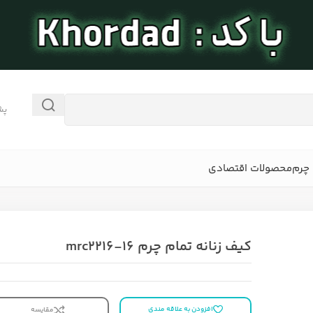
پش
چرم
محصولات اقتصادی
کیف زنانه تمام چرم mrc2216-16
افزودن به علاقه مندی
مقایسه