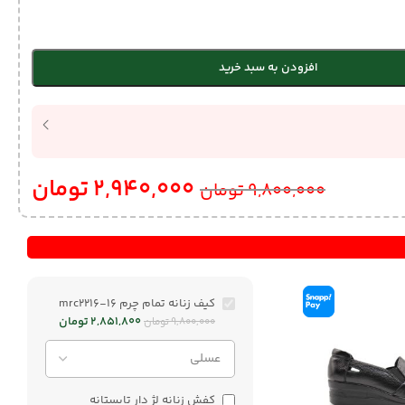
افزودن به سبد خرید
2,940,000
تومان
9,800,000
تومان
کیف زنانه تمام چرم mrc2216-16
2,851,800
تومان
9,800,000
تومان
کفش زنانه لژ دار تابستانه