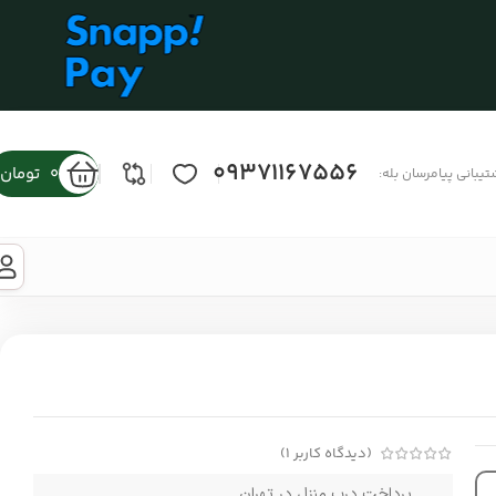
09371167556
0
تومان
تیبانی پیامرسان بله:
(دیدگاه کاربر
1
)
پرداخت درب منزل در تهران