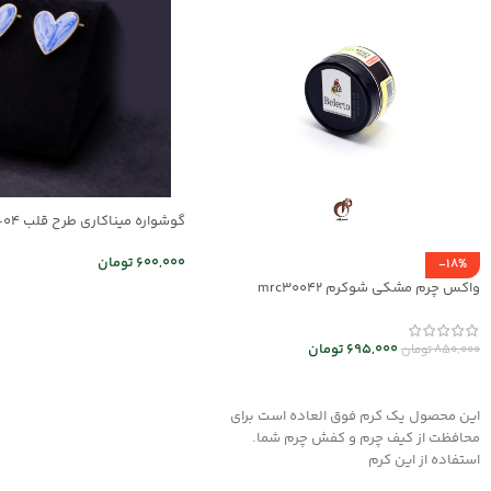
گوشواره میناکاری طرح قلب mr25-04
600,000
تومان
-18%
واکس چرم مشکی شوکرم mrc30042
اطلاعات بیشتر
695,000
تومان
850,000
تومان
افزودن به سبد خرید
این محصول یک کرم فوق العاده است برای
محافظت از کیف چرم و کفش چرم شما.
استفاده از این کرم