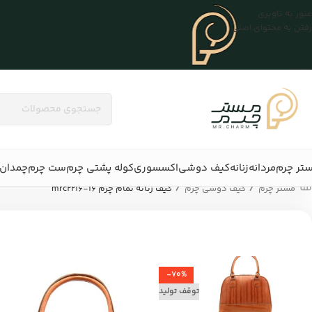
عبور به ناوبری
رفتن به محتوای اصلی
تر چرم
مردانه
زنانه
کیف دوشی
اکسسوری
کوله پشتی چرم
ست چرم
چمدان 
/
/
مستر چرم
کیف دوشی چرم
کیف زنانه تمام چرم mrc2216-16
-70%
توقف تولید