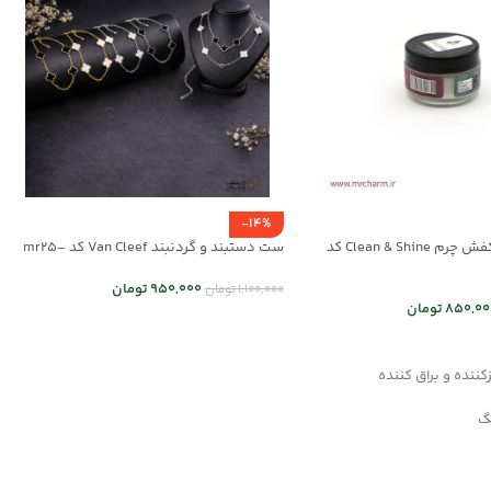
-14%
کرم مراقبت از کفش چرم Clean & Shine کد
ست دستبند و گردنبند Van Cleef کد mr25-
01
950,000
تومان
1,100,000
تومان
850,00
تومان
انتخاب گزینه ها
د خرید
ننده و براق کننده
نگ
ترمیم کننده و احیاکننده