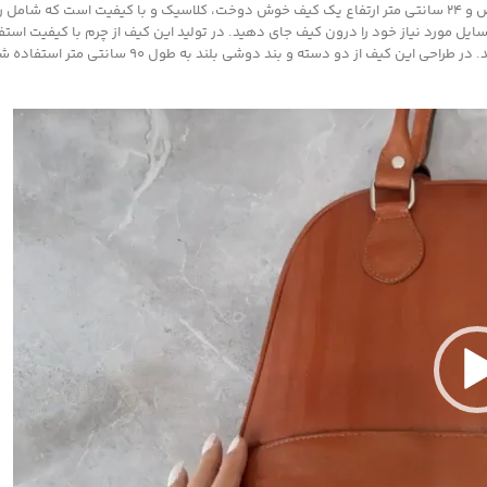
کیف چرم زنانه مدل mrc2216-16 با ابعاد 33 سانتی متر طول 14 سانتی متر عرض و 24 سانتی متر ارتفاع یک کیف خوش
 وسایل مورد نیاز خود را درون کیف جای دهید. در تولید این کیف از چرم با کیفیت ا
یف از دو دسته و بند دوشی بلند به طول 90 سانتی متر استفاده شده است.