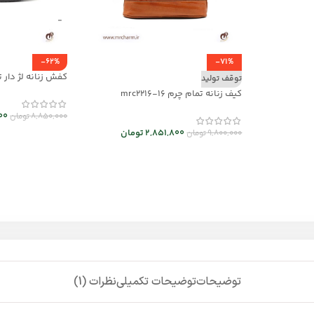
-62%
-71%
کفش زنانه لژ دار تابستانه
توقف تولید
کیف زنانه تمام چرم mrc2216-16
00
8,850,000
تومان
2,851,800
تومان
9,800,000
تومان
توضیحات
توضیحات تکمیلی
نظرات (1)