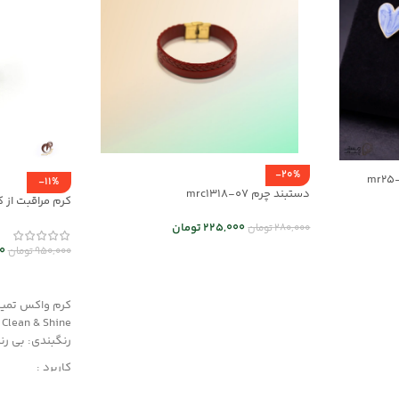
-20%
-11%
دستبند چرم mrc1318-07
mrch30037
225,000
تومان
280,000
تومان
0
950,000
تومان
انتخاب گزینه ها
افزودن به سب
کرم واکس تمیزک
Clean & Shine
رنگبندی: بی ر
کاربرد :
محافظت کننده، 