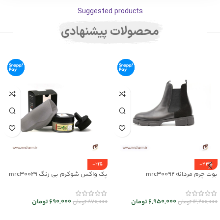
Suggested products
محصولات پیشنهادی
-21%
-43%
بوت چرم مردانه mrc30092
پک واکس شوکرم بی رنگ mrc30029
6,950,000
تومان
690,000
تومان
12,200,000
تومان
870,000
تومان
انتخاب گزینه ها
افزودن به سبد خرید