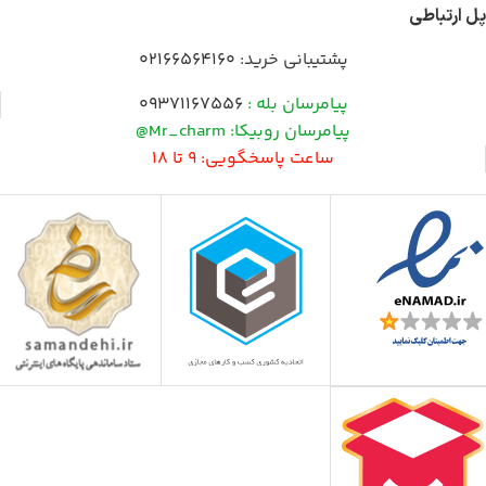
پل ارتباطی
پشتیبانی خرید:
02166564160
پیامرسان بله :
09371167556
پیامرسان روبیکا: Mr_charm@
ساعت پاسخگویی: 9 تا 18