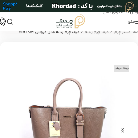
عبور به ناوبری
رفتن به محتوای اصلی
منو
/
/
مستر چرم
کیف چرم زنانه
کیف چرم زنانه مدل کرواتی MRC1806
توقف تولید