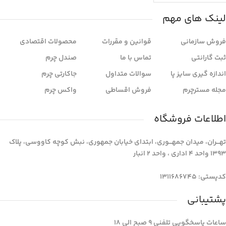
لینک های مهم
فروش سازمانی
قوانین و مقررات
محصولات اقتصادی
ثبت گارانتی
تماس با ما
صندل چرم
اندازه گیری سایز پا
سوالات متداول
جاکارتی چرم
مجله مسترچرم
فروش اقساطی
واکس چرم
اطلاعات فروشگاه
تهـــران، میدان جمهـــوری، ابتدای خیابان جمهوری، نبش کوچه کاووسی، پلاک
1393 واحد 4 اداری ، واحد 2 انبار
کدپستی: 1311686745
پشتیبانی
ساعات پاسخگویی تلفنی 9 صبح الی 18