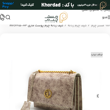
عبور به ناوبری
رفتن به محتوای اصلی
منو
/
/
مستر چرم
کیف چرم زنانه
کیف زنانه چرم پوست ماری mrc2215-03
توقف تولید