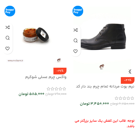
-26%
واکس چرم عسلی شوکرم
-49%
نیم بوت مردانه تمام چرم بند دار کد
mrch30026
585,000
تومان
790,000
تومان
افزودن به سبد خرید
3,450,000
تومان
6,750,000
تومان
انتخاب گزینه ها
توجه: قالب این کفش یک سایز بزرگتر می
باشد.