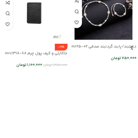
دستبند/پابند گردنبند صدفی mr25-02
-19%
جاکارتی و کیف پول چرم mrc1318-68
750,000
تومان
1,100,000
تومان
1,350,000
تومان
اطلاعات بیشتر
انتخاب گزینه ها