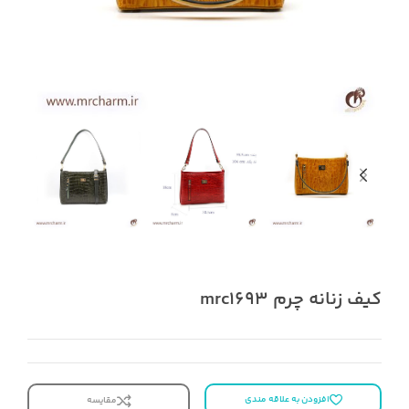
کیف زنانه چرم mrc1693
افزودن به علاقه مندی
مقایسه