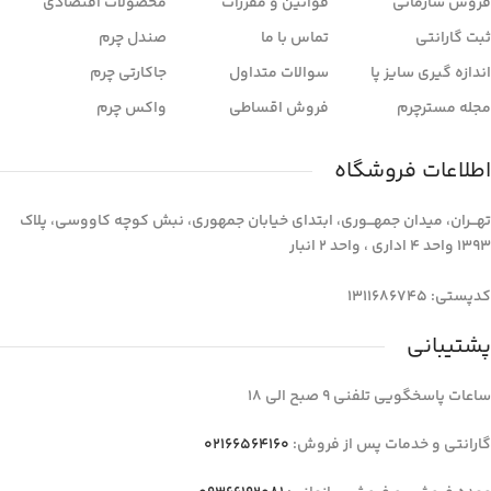
فروش سازمانی
قوانین و مقررات
محصولات اقتصادی
ثبت گارانتی
تماس با ما
صندل چرم
اندازه گیری سایز پا
سوالات متداول
جاکارتی چرم
مجله مسترچرم
فروش اقساطی
واکس چرم
اطلاعات فروشگاه
تهـــران، میدان جمهـــوری، ابتدای خیابان جمهوری، نبش کوچه کاووسی، پلاک
1393 واحد 4 اداری ، واحد 2 انبار
کدپستی: 1311686745
پشتیبانی
ساعات پاسخگویی تلفنی 9 صبح الی 18
گارانتی و خدمات پس از فروش:
02166564160