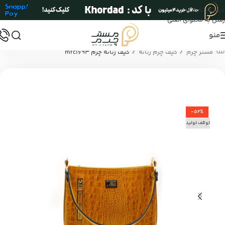
عبور به ناوبری
رفتن به محتوای اصلی
منو
/
/
مستر چرم
کیف چرم زنانه
کیف زنانه چرم mrc1693
-52%
توقف تولید