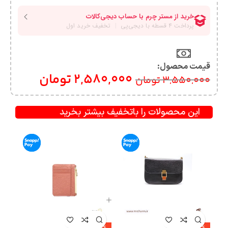
قیمت محصول:​
2,580,000
تومان
3,550,000
تومان
این محصولات را باتخفیف بیشتر بخرید