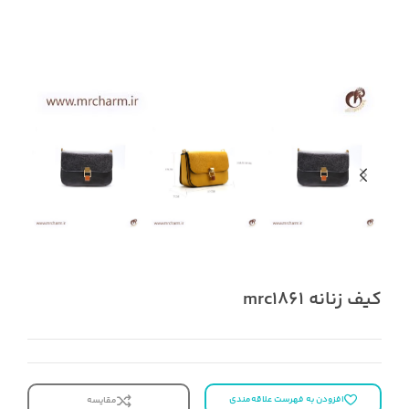
کیف زنانه mrc1861
افزودن به فهرست علاقه‌مندی
مقایسه