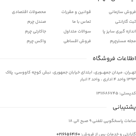
فروش سازمانی
قوانین و مقررات
محصولات اقتصادی
ثبت گارانتی
تماس با ما
صندل چرم
اندازه گیری سایز پا
سوالات متداول
جاکارتی چرم
مجله مسترچرم
فروش اقساطی
واکس چرم
اطلاعات فروشگاه
تهـــران، میدان جمهـــوری، ابتدای خیابان جمهوری، نبش کوچه کاووسی، پلاک
1393 واحد 4 اداری ، واحد 2 انبار
کدپستی: 1311686745
پشتیبانی
ساعات پاسخگویی تلفنی 9 صبح الی 18
گارانتی و خدمات پس از فروش:
02166564160