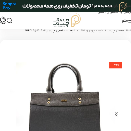
عبور به ناوبری
رفتن به محتوای اصلی
منو
/
/
مستر چرم
کیف چرم زنانه
کیف مجلسی چرم زنانه mrc1865
-70%