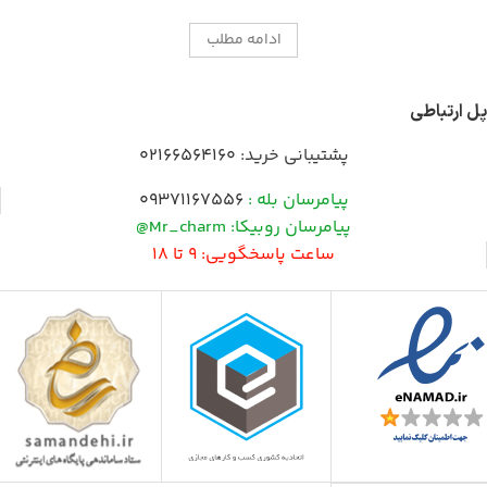
ادامه مطلب
پل ارتباطی
پشتیبانی خرید:
02166564160
پیامرسان بله :
09371167556
پیامرسان روبیکا: Mr_charm@
ساعت پاسخگویی: 9 تا 18