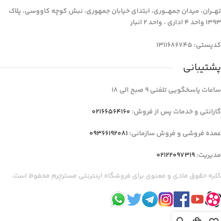
تهـــران، میدان جمهـــوری، ابتدای خیابان جمهوری، نبش کوچه کاووسی، پلاک
1393 واحد 4 اداری ، واحد 2 انبار
کدپستی: 1311686745
پشتیبانی
ساعات پاسخگویی تلفنی 9 صبح الی 18
گارانتی و خدمات پس از فروش:
02166564160
عمده فروشی و فروش سازمانی:
09366192081
مدیریت:
02122097319
کلیه حقوق مادی و معنوی برای فروشگاه اینترنتی مسترچرم محفوظ است.