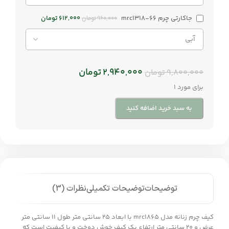
جاکارتی چرم mrc1318-66
612,000
تومان
960,000
تومان
2,940,000
تومان
9,800,000
تومان
برای مورد 1
به سبد خرید اضافه کنید
توضیحات
توضیحات تکمیلی
نظرات (3)
کیف چرم زنانه مدل mrc1865 با ابعاد 25 سانتی متر طول 11 سانتی متر
عرض و 20 سانتی متر ارتفاع یک کیف خوش دوخت و با کیفیت است که