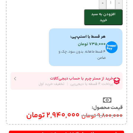
+
-
افزودن به سبد
خرید
هر قسط با اسنپ‌پی:
735,000
تومان
۴ قسط ماهانه. بدون سود، چک و
ضامن.
قیمت محصول:​
2,940,000
تومان
9,800,000
تومان