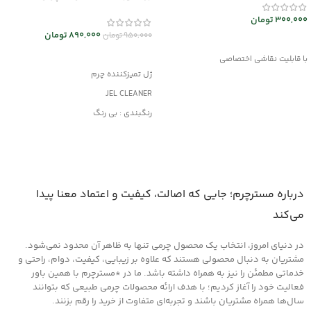
mrc30044
300,000
تومان
890,000
تومان
950,000
تومان
انتخاب گزینه ها
افزودن به سبد خرید
با قابلیت نقاشی اختصاصی
ژل تمیزکننده چرم
JEL CLEANER
رنگبندی : بی رنگ
کاربرد : تمیزکننده
مناسب کلیه محصولات چرمی
درباره مسترچرم؛ جایی که اصالت، کیفیت و اعتماد معنا پیدا
می‌کند
در دنیای امروز، انتخاب یک محصول چرمی تنها به ظاهر آن محدود نمی‌شود.
مشتریان به دنبال محصولی هستند که علاوه بر زیبایی، کیفیت، دوام، راحتی و
خدماتی مطمئن را نیز به همراه داشته باشد. ما در *مسترچرم با همین باور
فعالیت خود را آغاز کردیم؛ با هدف ارائه محصولات چرمی طبیعی که بتوانند
سال‌ها همراه مشتریان باشند و تجربه‌ای متفاوت از خرید را رقم بزنند.