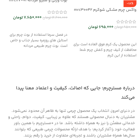
بوت ورنی و شبرو مردانه mrc117-01
-18%
واکس چرم مشکی شوکرم mrc30042
7,650,000
تومان
12,200,000
تومان
انتخاب گزینه ها
695,000
تومان
850,000
تومان
در فصل سرما استفاده از بوت چرم برای
افزودن به سبد خرید
استایل های روزمره بسیار جذاب و خاص
این محصول یک کرم فوق العاده است برای
است. بوت چرم طبیعی مردانه
محافظت از کیف چرم و کفش چرم شما.
استفاده از این کرم
درباره مسترچرم؛ جایی که اصالت، کیفیت و اعتماد معنا پیدا
می‌کند
در دنیای امروز، انتخاب یک محصول چرمی تنها به ظاهر آن محدود نمی‌شود.
مشتریان به دنبال محصولی هستند که علاوه بر زیبایی، کیفیت، دوام، راحتی و
خدماتی مطمئن را نیز به همراه داشته باشد. ما در *مسترچرم با همین باور
فعالیت خود را آغاز کردیم؛ با هدف ارائه محصولات چرمی طبیعی که بتوانند
سال‌ها همراه مشتریان باشند و تجربه‌ای متفاوت از خرید را رقم بزنند.