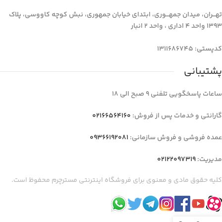
تهـــران، میدان جمهـــوری، ابتدای خیابان جمهوری، نبش کوچه کاووسی، پلاک
1393 واحد 4 اداری ، واحد 2 انبار
کدپستی: 1311686745
پشتیبانی
ساعات پاسخگویی تلفنی 9 صبح الی 18
گارانتی و خدمات پس از فروش:
02166564160
عمده فروشی و فروش سازمانی:
09366192081
مدیریت:
02122097319
کلیه حقوق مادی و معنوی برای فروشگاه اینترنتی مسترچرم محفوظ است.