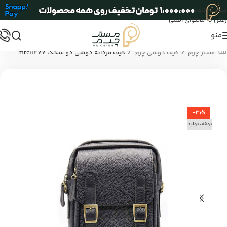
عبور به ناوبری
رفتن به محتوای اصلی
منو
/
/
مستر چرم
کیف دوشی چرم
کیف مردانه دوشی دو سگک mrc11477
-36%
توقف تولید