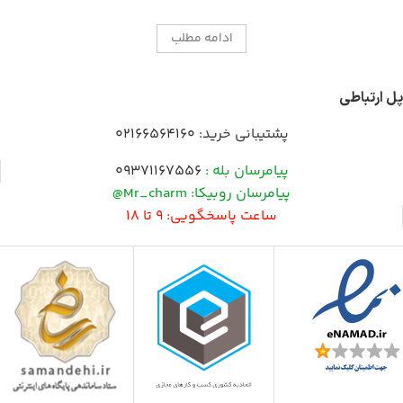
ادامه مطلب
پل ارتباطی
پشتیبانی خرید:
02166564160
پیامرسان بله :
09371167556
پیامرسان روبیکا: Mr_charm@
ساعت پاسخگویی: 9 تا 18