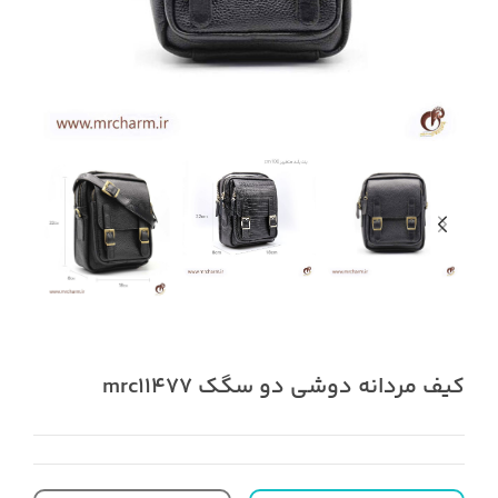
کیف مردانه دوشی دو سگک mrc11477