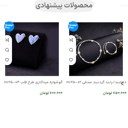
محصولات پیشنهادی
دستبند/پابند گردنبند صدفی mr25-02
گوشواره میناکاری طرح قلب mr25-04
750,000
تومان
600,000
تومان
اطلاعات بیشتر
اطلاعات بیشتر