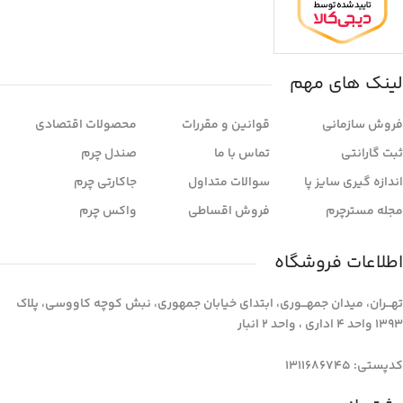
لینک های مهم
فروش سازمانی
قوانین و مقررات
محصولات اقتصادی
ثبت گارانتی
تماس با ما
صندل چرم
اندازه گیری سایز پا
سوالات متداول
جاکارتی چرم
مجله مسترچرم
فروش اقساطی
واکس چرم
اطلاعات فروشگاه
تهـــران، میدان جمهـــوری، ابتدای خیابان جمهوری، نبش کوچه کاووسی، پلاک
1393 واحد 4 اداری ، واحد 2 انبار
کدپستی: 1311686745