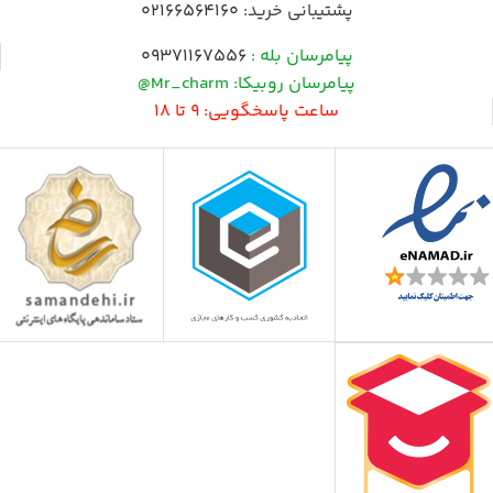
پشتیبانی خرید:
02166564160
پیامرسان بله :
09371167556
پیامرسان روبیکا: Mr_charm@
ساعت پاسخگویی: 9 تا 18