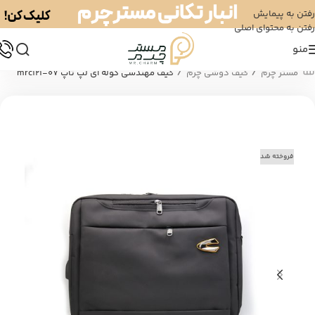
رفتن به پیمایش
رفتن به محتوای اصلی
منو
/
/
مستر چرم
کیف دوشی چرم
کیف مهندسی کوله ای لپ تاپ mrc121-07
فروخته شد