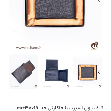
کیف پول اسپرت با جاکارتی جدا mrc30019