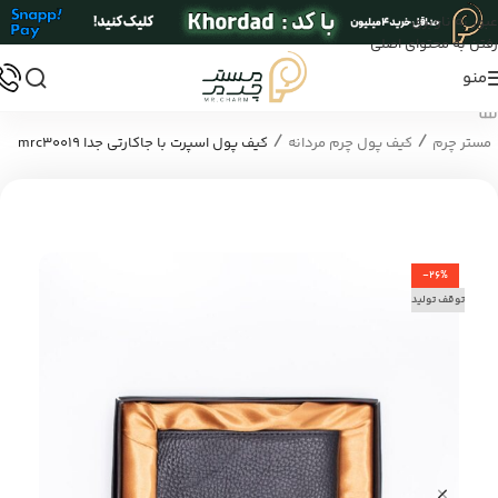
عبور به ناوبری
رفتن به محتوای اصلی
منو
/
/
مستر چرم
کیف پول چرم مردانه
کیف پول اسپرت با جاکارتی جدا mrc30019
-26%
توقف تولید