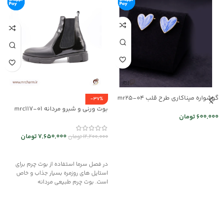
گوشواره میناکاری طرح قلب mr25-04
-37%
بوت ورنی و شبرو مردانه mrc117-01
600,000
تومان
اطلاعات بیشتر
7,650,000
تومان
12,200,000
تومان
انتخاب گزینه ها
در فصل سرما استفاده از بوت چرم برای
استایل های روزمره بسیار جذاب و خاص
است. بوت چرم طبیعی مردانه