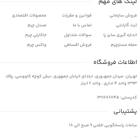
لینک های مهم
فروش سازمانی
قوانین و مقررات
محصولات اقتصادی
ثبت گارانتی
تماس با ما
صندل چرم
اندازه گیری سایز پا
سوالات متداول
جاکارتی چرم
مجله مسترچرم
فروش اقساطی
واکس چرم
اطلاعات فروشگاه
تهـــران، میدان جمهـــوری، ابتدای خیابان جمهوری، نبش کوچه کاووسی، پلاک
1393 واحد 4 اداری ، واحد 2 انبار
کدپستی: 1311686745
پشتیبانی
ساعات پاسخگویی تلفنی 9 صبح الی 18