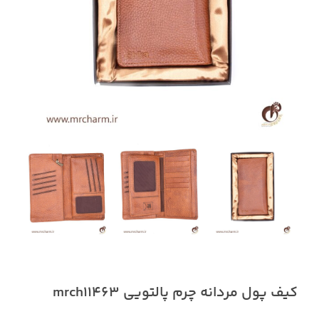
کیف پول مردانه چرم پالتویی mrch11463