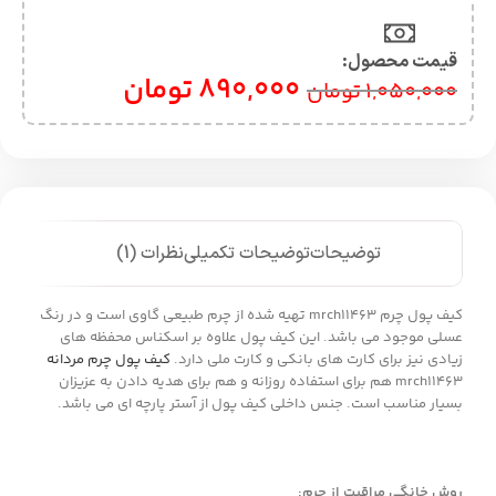
قیمت محصول:​
890,000
تومان
1,050,000
تومان
توضیحات
توضیحات تکمیلی
نظرات (1)
کیف پول چرم mrch11463 تهیه شده از چرم طبیعی گاوی است و در رنگ
عسلی موجود می باشد. این کیف پول علاوه بر اسکناس محفظه های
زیادی نیز برای کارت های بانکی و کارت ملی دارد.
کیف پول چرم مردانه
mrch11463 هم برای استفاده روزانه و هم برای هدیه دادن به عزیزان
بسیار مناسب است. جنس داخلی کیف پول از آستر پارچه ای می باشد.
روش خانگی مراقبت از چرم
: