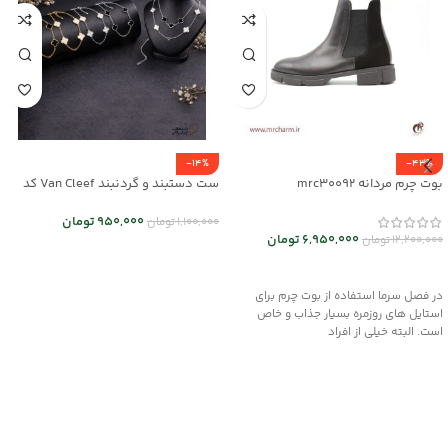
-14%
-43%
بوت چرم مردانه mrc30092
ست دستبند و گردنبند Van Cleef کد
mr25-01
950,000
تومان
1,100,000
تومان
6,950,000
تومان
12,200,000
تومان
انتخاب گزینه ها
انتخاب گزینه ها
در فصل سرما استفاده از بوت چرم برای
استایل های روزمره بسیار جذاب و خاص
است. البته خیلی از افراد