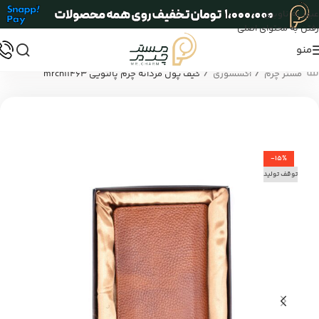
عبور به ناوبری
رفتن به محتوای اصلی
منو
/
/
مستر چرم
اکسسوری
کیف پول مردانه چرم پالتویی mrch11463
-15%
توقف تولید