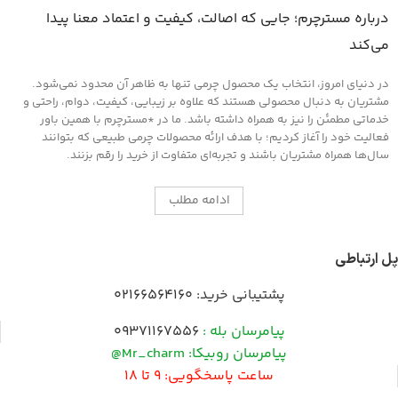
درباره مسترچرم؛ جایی که اصالت، کیفیت و اعتماد معنا پیدا
می‌کند
در دنیای امروز، انتخاب یک محصول چرمی تنها به ظاهر آن محدود نمی‌شود.
مشتریان به دنبال محصولی هستند که علاوه بر زیبایی، کیفیت، دوام، راحتی و
خدماتی مطمئن را نیز به همراه داشته باشد. ما در *مسترچرم با همین باور
فعالیت خود را آغاز کردیم؛ با هدف ارائه محصولات چرمی طبیعی که بتوانند
سال‌ها همراه مشتریان باشند و تجربه‌ای متفاوت از خرید را رقم بزنند.
ادامه مطلب
پل ارتباطی
پشتیبانی خرید:
02166564160
پیامرسان بله :
09371167556
پیامرسان روبیکا: Mr_charm@
ساعت پاسخگویی: 9 تا 18