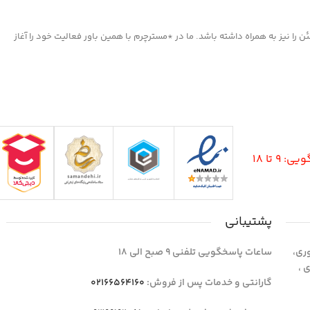
ا نیز به همراه داشته باشد. ما در *مسترچرم با همین باور فعالیت خود را آغاز
9 تا 18
پشتیبانی
وری،
ساعات پاسخگویی تلفنی 9 صبح الی 18
1 واحد 4 اداری ،
گارانتی و خدمات پس از فروش:
02166564160