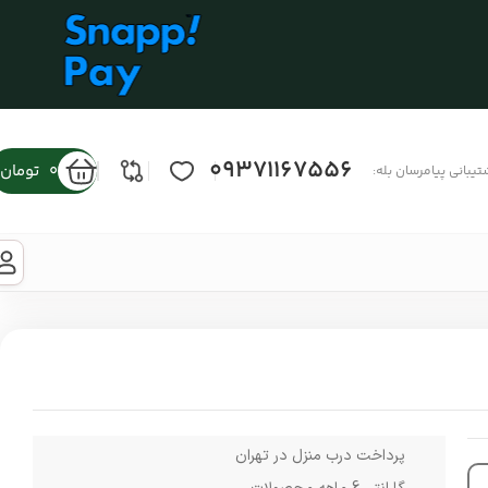
09371167556
0
تومان
تیبانی پیامرسان بله:
پرداخت درب منزل در تهران