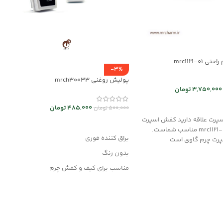
mrc1121-01
-3%
پولیش روغنی mrch30033
3,750,000
تومان
 ها
485,000
تومان
500,000
تومان
اسپرت علاقه دارید کفش اسپرت
افزودن به سبد خرید
چرم زنانه کد mrc1121-01 مناسب شماست.
براق کننده فوری
ت چرم گاوی است
بدون رنگ
مناسب برای کیف و کفش چرم
وانواع محصولات چرم مصنوعی