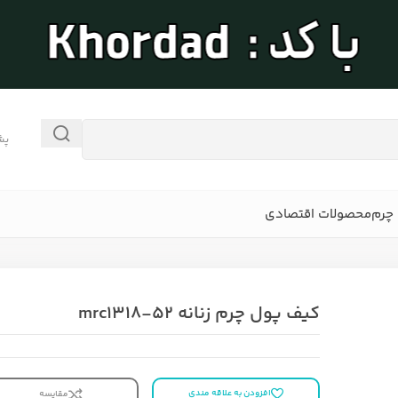
پش
چرم
محصولات اقتصادی
کیف پول چرم زنانه mrc1318-52
افزودن به علاقه مندی
مقایسه