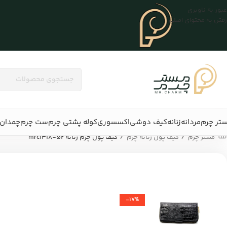
عبور به ناوبری
رفتن به محتوای اصلی
تر چرم
مردانه
زنانه
کیف دوشی
اکسسوری
کوله پشتی چرم
ست چرم
چمدان 
/
/
مستر چرم
کیف پول زنانه چرم
کیف پول چرم زنانه mrc1318-52
-17%