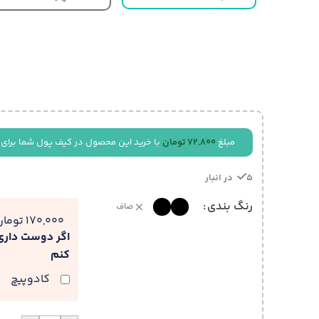
مبلغ
72,800
تومان
با خرید این محصول در کیف پول شما برای 
5 در انبار
رنگ بندی
صاف
170,000 تومان
اگر دوست دار
کنم
کادوپیچ