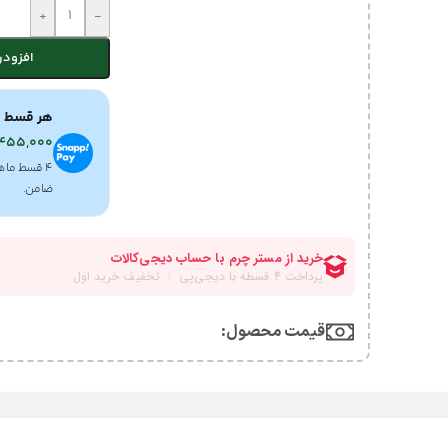
+
-
افزودن
هر قسط ب
455,000
۴ قسط ماه
ضامن.
قیمت محصول:​