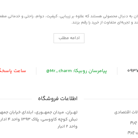
به دنبال محصولی هستند که علاوه بر زیبایی، کیفیت، دوام، راحتی و خدماتی مطمئن ر
 تجربه‌ای متفاوت از خرید را رقم بزنند.
ادامه مطلب
0937
پیامرسان روبیکا: Mr_charm@
ساعت پاسخگویی: 
اطلاعات فروشگاه
ات اقتصادی
تهـــران، میدان جمهـــوری، ابتدای خیابان جمه
نبش کوچه کاووسی، پلاک 393
چرم
واحد 2 انبار
ی چرم