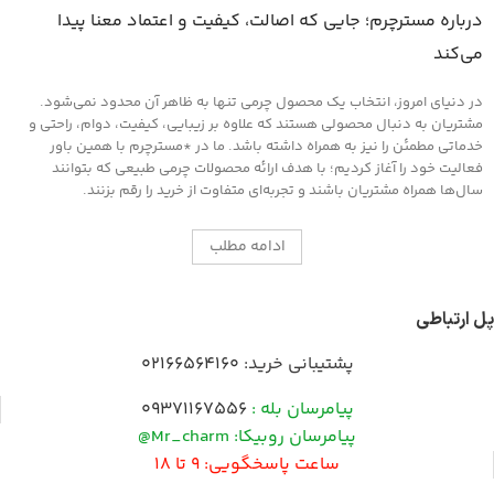
درباره مسترچرم؛ جایی که اصالت، کیفیت و اعتماد معنا پیدا
می‌کند
در دنیای امروز، انتخاب یک محصول چرمی تنها به ظاهر آن محدود نمی‌شود.
مشتریان به دنبال محصولی هستند که علاوه بر زیبایی، کیفیت، دوام، راحتی و
خدماتی مطمئن را نیز به همراه داشته باشد. ما در *مسترچرم با همین باور
فعالیت خود را آغاز کردیم؛ با هدف ارائه محصولات چرمی طبیعی که بتوانند
سال‌ها همراه مشتریان باشند و تجربه‌ای متفاوت از خرید را رقم بزنند.
ادامه مطلب
پل ارتباطی
پشتیبانی خرید:
02166564160
پیامرسان بله :
09371167556
پیامرسان روبیکا: Mr_charm@
ساعت پاسخگویی: 9 تا 18