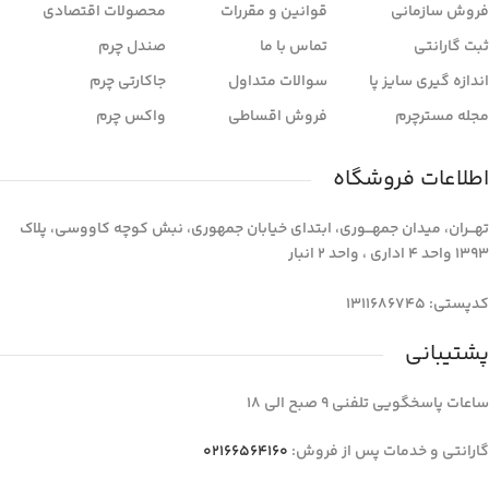
فروش سازمانی
قوانین و مقررات
محصولات اقتصادی
ثبت گارانتی
تماس با ما
صندل چرم
اندازه گیری سایز پا
سوالات متداول
جاکارتی چرم
مجله مسترچرم
فروش اقساطی
واکس چرم
اطلاعات فروشگاه
تهـــران، میدان جمهـــوری، ابتدای خیابان جمهوری، نبش کوچه کاووسی، پلاک
1393 واحد 4 اداری ، واحد 2 انبار
کدپستی: 1311686745
پشتیبانی
ساعات پاسخگویی تلفنی 9 صبح الی 18
گارانتی و خدمات پس از فروش:
02166564160