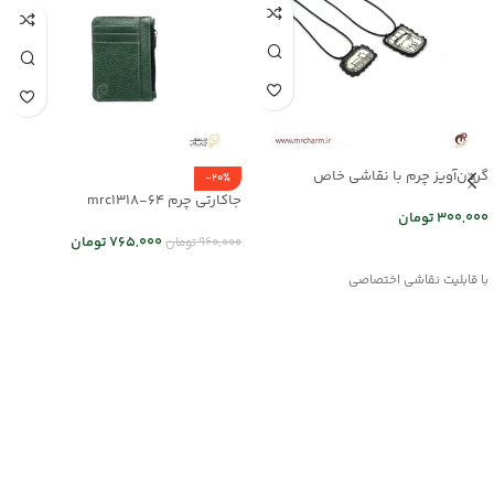
گردن‌آویز چرم با نقاشی خاص
-20%
mrc2714-16
جاکارتی چرم mrc1318-64
300,000
تومان
765,000
تومان
960,000
تومان
انتخاب گزینه ها
انتخاب گزینه ها
با قابلیت نقاشی اختصاصی