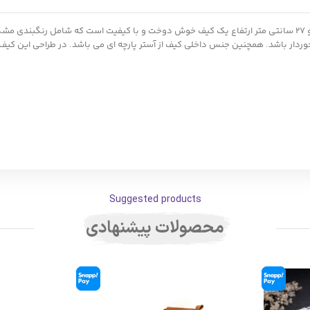
کیف چرم مردانه مدل mrc1671 با ابعاد 38 سانتی متر طول 6 سانتی متر عرض و 27 سانتی متر ارتفاع یک کیف خوش دوخت و
Suggested products
محصولات پیشنهادی