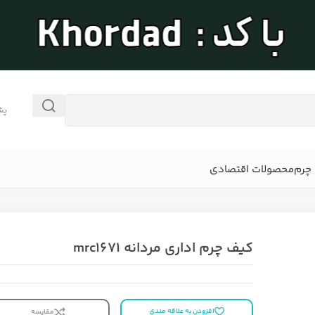
پش
چرم
محصولات اقتصادی
کیف چرم اداری مردانه mrc1671
افزودن به علاقه مندی
مقایسه