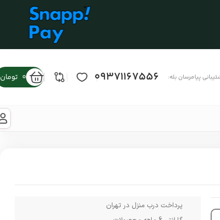
09371167556
0
تومان
تیبانی پیامرسان بله:
پرداخت درب منزل در تهران