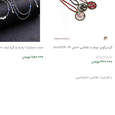
گردن‌آویز چرم با نقاشی خاص mrc2714-14
03
750,000
تومان
300,000
تومان
اطلاعات بیشتر
انتخاب گزینه ها
با قابلیت نقاشی اختصاصی