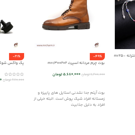
ست دستبند/پابند و گردنبند دخترانه mr25-
-21%
-49%
بوت چرم مردانه اسپرت mrc300202
پک واکس شوکرم بی 
5,680,000
تومان
11,200,000
تومان
0
870,000
تومان
انتخاب گزینه ها
افزودن به سب
بوت آیتم جدا نشدنی استایل های پاییزه و
زمستانه افراد شیک پوش است. البته خیلی از
افراد به دلیل جذابیت