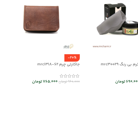
-20%
رنگ mrc30029
جاکارتی چرم mrc1318-62
690,00
تومان
765,000
تومان
960,000
تومان
د خرید
انتخاب گزینه ها