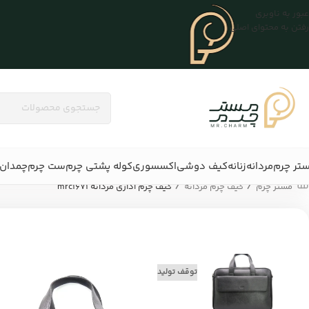
عبور به ناوبری
رفتن به محتوای اصلی
تر چرم
مردانه
زنانه
کیف دوشی
اکسسوری
کوله پشتی چرم
ست چرم
چمدان 
/
/
مستر چرم
کیف چرم مردانه
کیف چرم اداری مردانه mrc1671
توقف تولید